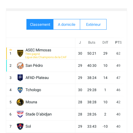
Classement
A domicile
Extèrieur
J
Buts
Diff
PTS
V
ASEC Mimosas
1
30
50:21
29
62
19
Titre gagné
Ligue des Champions de la CAF
San Pédro
2
29
40:30
10
49
13
AFAD-Plateau
3
29
38:24
14
47
13
Tchologo
4
30
29:28
1
46
12
Mouna
5
28
38:28
10
42
12
Stade D'abidjan
6
28
28:26
2
40
11
Sol
7
29
33:43
-10
40
12