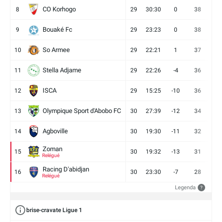
CO Korhogo
8
29
30:30
0
38
10
Bouaké Fc
9
29
23:23
0
38
9
So Armee
10
29
22:21
1
37
9
Stella Adjame
11
29
22:26
-4
36
9
ISCA
12
29
15:25
-10
36
10
Olympique Sport d'Abobo FC
13
30
27:39
-12
34
9
Agboville
14
30
19:30
-11
32
7
Zoman
15
30
19:32
-13
31
7
Relégué
Racing D'abidjan
16
30
23:30
-7
28
6
Relégué
Legenda
?
brise-cravate Ligue 1