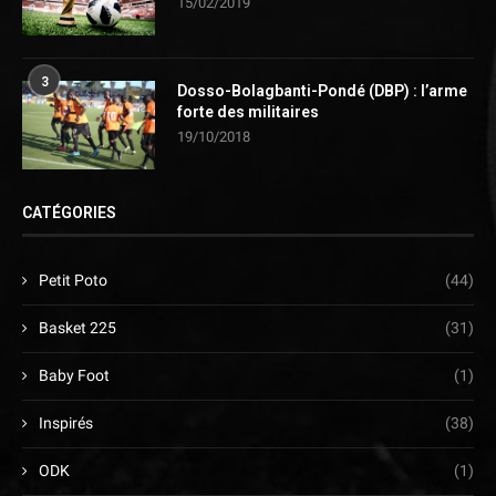
15/02/2019
3
Dosso-Bolagbanti-Pondé (DBP) : l’arme
forte des militaires
19/10/2018
CATÉGORIES
Petit Poto
(44)
Basket 225
(31)
Baby Foot
(1)
Inspirés
(38)
ODK
(1)