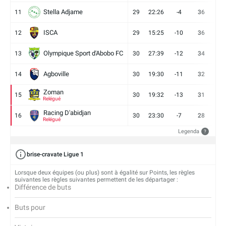
Stella Adjame
11
29
22:26
-4
36
9
ISCA
12
29
15:25
-10
36
10
Olympique Sport d'Abobo FC
13
30
27:39
-12
34
9
Agboville
14
30
19:30
-11
32
7
Zoman
15
30
19:32
-13
31
7
Relégué
Racing D'abidjan
16
30
23:30
-7
28
6
Relégué
Legenda
?
brise-cravate Ligue 1
Lorsque deux équipes (ou plus) sont à égalité sur Points, les règles
suivantes les règles suivantes permettent de les départager :
Différence de buts
Buts pour