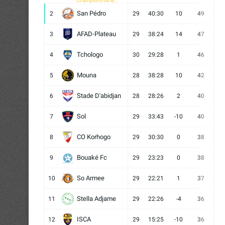
Champions de la
CAF
San Pédro
2
29
40:30
10
49
13
AFAD-Plateau
3
29
38:24
14
47
13
Tchologo
4
30
29:28
1
46
12
Mouna
5
28
38:28
10
42
12
Stade D'abidjan
6
28
28:26
2
40
11
Sol
7
29
33:43
-10
40
12
CO Korhogo
8
29
30:30
0
38
10
Bouaké Fc
9
29
23:23
0
38
9
So Armee
10
29
22:21
1
37
9
Stella Adjame
11
29
22:26
-4
36
9
ISCA
12
29
15:25
-10
36
10