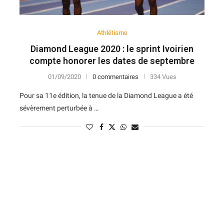
Athlétisme
Diamond League 2020 : le sprint Ivoirien
compte honorer les dates de septembre
01/09/2020
0 commentaires
334 Vues
Pour sa 11e édition, la tenue de la Diamond League a été
sévèrement perturbée à …
N
D
Forme
D
N
V
V
D
5
6