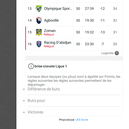
Olympique Sport d'Abobo FC
13
30
27:39
-12
34
9
Agboville
14
30
19:30
-11
32
7
Zoman
15
30
19:32
-13
31
7
Relégué
Racing D'abidjan
16
30
23:30
-7
28
6
Relégué
Legenda
?
brise-cravate Ligue 1
Lorsque deux équipes (ou plus) sont à égalité sur Points, les
règles suivantes les règles suivantes permettent de les
départager :
Différence de buts
Buts pour
Victoires
Proposé par
LKS Score