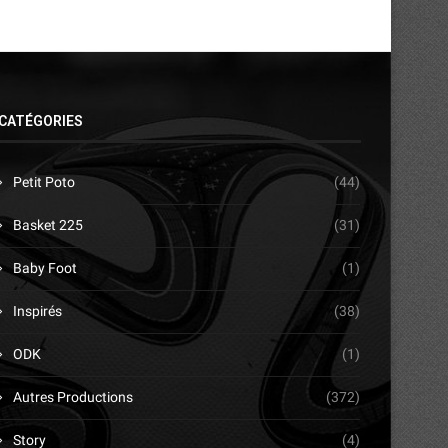
CATÉGORIES
Petit Poto
(44)
Basket 225
(31)
Baby Foot
(1)
Inspirés
(38)
ODK
(1)
Autres Productions
(372)
Story
(4)