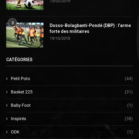
15/02/2019
3
Dosso-Bolagbanti-Pondé (DBP) : l’arme
forte des militaires
19/10/2018
CATÉGORIES
Petit Poto
(44)
Basket 225
(31)
Baby Foot
(1)
Inspirés
(38)
ODK
(1)