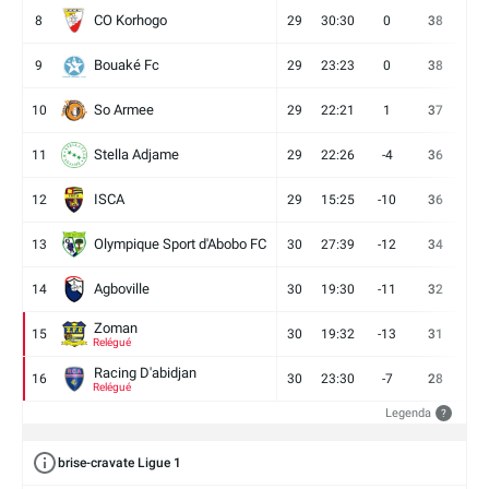
CO Korhogo
8
29
30:30
0
38
10
Bouaké Fc
9
29
23:23
0
38
9
So Armee
10
29
22:21
1
37
9
Stella Adjame
11
29
22:26
-4
36
9
ISCA
12
29
15:25
-10
36
10
Olympique Sport d'Abobo FC
13
30
27:39
-12
34
9
Agboville
14
30
19:30
-11
32
7
Zoman
15
30
19:32
-13
31
7
Relégué
Racing D'abidjan
16
30
23:30
-7
28
6
Relégué
Legenda
?
brise-cravate Ligue 1