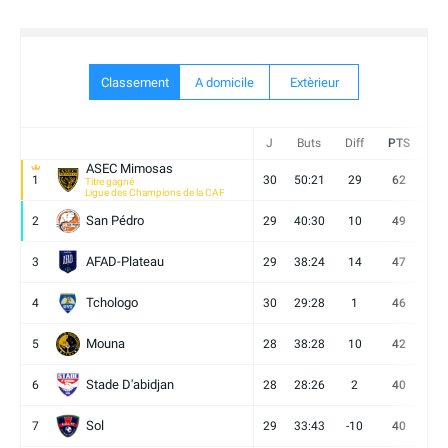
Classement
A domicile
Extèrieur
J
Buts
Diff
PTS
V
ASEC Mimosas
1
30
50:21
29
62
19
Titre gagné
Ligue des Champions de la CAF
San Pédro
2
29
40:30
10
49
13
AFAD-Plateau
3
29
38:24
14
47
13
Tchologo
4
30
29:28
1
46
12
Mouna
5
28
38:28
10
42
12
Stade D'abidjan
6
28
28:26
2
40
11
Sol
7
29
33:43
-10
40
12