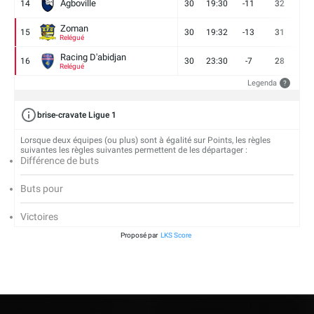
Agboville
14
30
19:30
-11
32
7
Zoman
15
30
19:32
-13
31
7
Relégué
Racing D'abidjan
16
30
23:30
-7
28
6
Relégué
Legenda
?
brise-cravate Ligue 1
Lorsque deux équipes (ou plus) sont à égalité sur Points, les règles
suivantes les règles suivantes permettent de les départager :
Différence de buts
Buts pour
Victoires
Proposé par
LKS Score