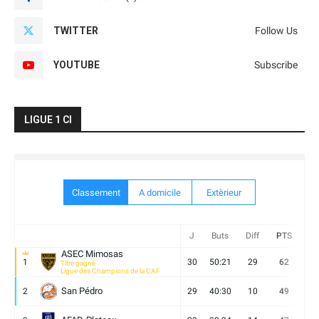
TWITTER
Follow Us
YOUTUBE
Subscribe
LIGUE 1 CI
Classement
A domicile
Extèrieur
J
Buts
Diff
PTS
V
ASEC Mimosas
1
30
50:21
29
62
19
Titre gagné
Ligue des Champions de la CAF
San Pédro
2
29
40:30
10
49
13