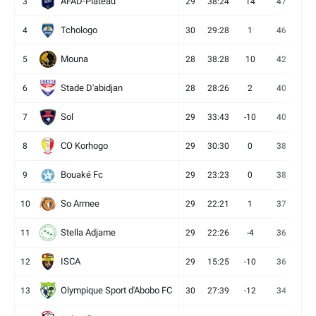
AFAD-Plateau
3
29
38:24
14
47
13
Tchologo
4
30
29:28
1
46
12
Mouna
5
28
38:28
10
42
12
Stade D'abidjan
6
28
28:26
2
40
11
Sol
7
29
33:43
-10
40
12
CO Korhogo
8
29
30:30
0
38
10
Bouaké Fc
9
29
23:23
0
38
9
So Armee
10
29
22:21
1
37
9
Stella Adjame
11
29
22:26
-4
36
9
ISCA
12
29
15:25
-10
36
10
Olympique Sport d'Abobo FC
13
30
27:39
-12
34
9