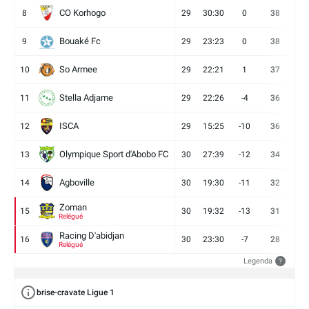
CO Korhogo
8
29
30:30
0
38
10
Bouaké Fc
9
29
23:23
0
38
9
So Armee
10
29
22:21
1
37
9
Stella Adjame
11
29
22:26
-4
36
9
ISCA
12
29
15:25
-10
36
10
Olympique Sport d'Abobo FC
13
30
27:39
-12
34
9
Agboville
14
30
19:30
-11
32
7
Zoman
15
30
19:32
-13
31
7
Relégué
Racing D'abidjan
16
30
23:30
-7
28
6
Relégué
Legenda
?
brise-cravate Ligue 1