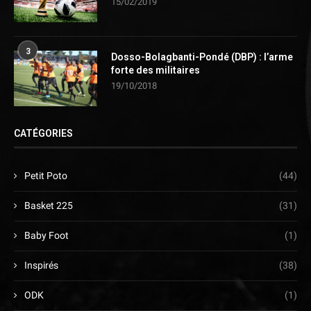
15/02/2019
3
Dosso-Bolagbanti-Pondé (DBP) : l’arme
forte des militaires
19/10/2018
CATÉGORIES
Petit Poto
(44)
Basket 225
(31)
Baby Foot
(1)
Inspirés
(38)
ODK
(1)