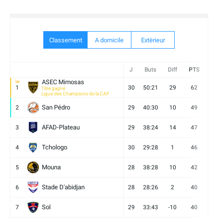
Classement
A domicile
Extèrieur
J
Buts
Diff
PTS
V
ASEC Mimosas
1
30
50:21
29
62
19
Titre gagné
Ligue des Champions de la CAF
San Pédro
2
29
40:30
10
49
13
AFAD-Plateau
3
29
38:24
14
47
13
Tchologo
4
30
29:28
1
46
12
Mouna
5
28
38:28
10
42
12
Stade D'abidjan
6
28
28:26
2
40
11
Sol
7
29
33:43
-10
40
12