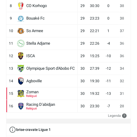
CO Korhogo
8
29
30:30
0
38
10
Bouaké Fc
9
29
23:23
0
38
9
So Armee
10
29
22:21
1
37
9
Stella Adjame
11
29
22:26
-4
36
9
ISCA
12
29
15:25
-10
36
10
Olympique Sport d'Abobo FC
13
30
27:39
-12
34
9
Agboville
14
30
19:30
-11
32
7
Zoman
15
30
19:32
-13
31
7
Relégué
Racing D'abidjan
16
30
23:30
-7
28
6
Relégué
Legenda
?
brise-cravate Ligue 1