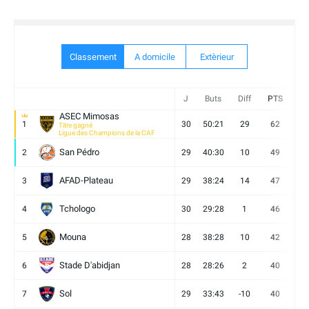
Classement
A domicile
Extèrieur
J
Buts
Diff
PTS
V
ASEC Mimosas
1
30
50:21
29
62
19
Titre gagné
Ligue des Champions de la CAF
San Pédro
2
29
40:30
10
49
13
AFAD-Plateau
3
29
38:24
14
47
13
Tchologo
4
30
29:28
1
46
12
Mouna
5
28
38:28
10
42
12
Stade D'abidjan
6
28
28:26
2
40
11
Sol
7
29
33:43
-10
40
12