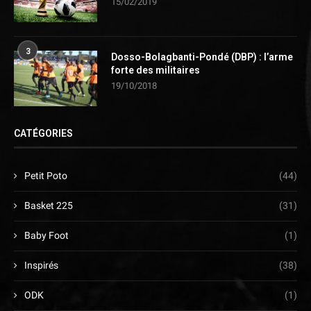
15/02/2019
3
Dosso-Bolagbanti-Pondé (DBP) : l’arme
forte des militaires
19/10/2018
CATÉGORIES
Petit Poto
(44)
Basket 225
(31)
Baby Foot
(1)
Inspirés
(38)
ODK
(1)