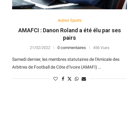
Autres Sports
AMAFCI : Danon Roland a été élu par ses
pairs
21/02/2022
0 commentaires
456 Vues
Samedi dernier, les membres statutaires de l’Amicale des
Arbitres de Football de Côte d’Ivoire (AMAFI) …
N
D
Forme
D
N
V
V
D
5
6