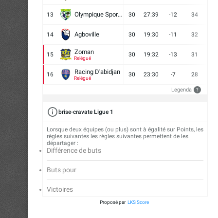
Olympique Sport d'Abobo FC
13
30
27:39
-12
34
9
Agboville
14
30
19:30
-11
32
7
Zoman
15
30
19:32
-13
31
7
Relégué
Racing D'abidjan
16
30
23:30
-7
28
6
Relégué
Legenda
?
brise-cravate Ligue 1
Lorsque deux équipes (ou plus) sont à égalité sur Points, les
règles suivantes les règles suivantes permettent de les
départager :
Différence de buts
Buts pour
Victoires
Proposé par
LKS Score