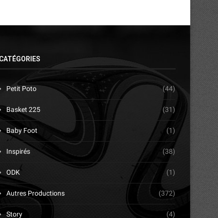
CATÉGORIES
Petit Poto
(44)
Basket 225
(31)
Baby Foot
(1)
Inspirés
(38)
ODK
(1)
Autres Productions
(372)
Story
(4)