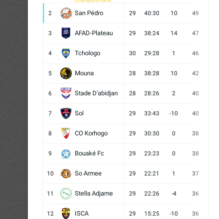
Champions de la
CAF
San Pédro
2
29
40:30
10
49
13
AFAD-Plateau
3
29
38:24
14
47
13
Tchologo
4
30
29:28
1
46
12
Mouna
5
28
38:28
10
42
12
Stade D'abidjan
6
28
28:26
2
40
11
Sol
7
29
33:43
-10
40
12
CO Korhogo
8
29
30:30
0
38
10
Bouaké Fc
9
29
23:23
0
38
9
So Armee
10
29
22:21
1
37
9
Stella Adjame
11
29
22:26
-4
36
9
ISCA
12
29
15:25
-10
36
10