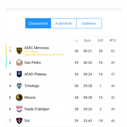
Classement
A domicile
Extèrieur
J
Buts
Diff
PTS
V
ASEC Mimosas
1
30
50:21
29
62
19
Titre gagné
Ligue des Champions de la CAF
San Pédro
2
29
40:30
10
49
13
AFAD-Plateau
3
29
38:24
14
47
13
Tchologo
4
30
29:28
1
46
12
Mouna
5
28
38:28
10
42
12
Stade D'abidjan
6
28
28:26
2
40
11
Sol
7
29
33:43
-10
40
12