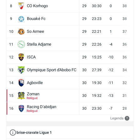
CO Korhogo
8
29
30:30
0
38
10
Bouaké Fc
9
29
23:23
0
38
9
So Armee
10
29
22:21
1
37
9
Stella Adjame
11
29
22:26
-4
36
9
ISCA
12
29
15:25
-10
36
10
Olympique Sport d'Abobo FC
13
30
27:39
-12
34
9
Agboville
14
30
19:30
-11
32
7
Zoman
15
30
19:32
-13
31
7
Relégué
Racing D'abidjan
16
30
23:30
-7
28
6
Relégué
Legenda
?
brise-cravate Ligue 1