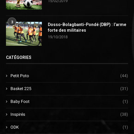
15/02/2019
3
Dosso-Bolagbanti-Pondé (DBP) : l’arme
forte des militaires
19/10/2018
CATÉGORIES
Petit Poto
(44)
Basket 225
(31)
Baby Foot
(1)
Inspirés
(38)
ODK
(1)