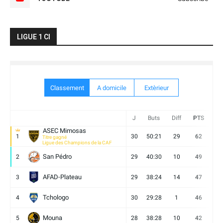
LIGUE 1 CI
Classement
A domicile
Extèrieur
J
Buts
Diff
PTS
V
ASEC Mimosas
1
30
50:21
29
62
19
Titre gagné
Ligue des Champions de la CAF
San Pédro
2
29
40:30
10
49
13
AFAD-Plateau
3
29
38:24
14
47
13
Tchologo
4
30
29:28
1
46
12
Mouna
5
28
38:28
10
42
12