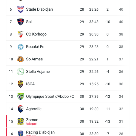
Stade D'abidjan
6
28
28:26
2
40
11
Sol
7
29
33:43
-10
40
12
CO Korhogo
8
29
30:30
0
38
10
Bouaké Fc
9
29
23:23
0
38
9
So Armee
10
29
22:21
1
37
9
Stella Adjame
11
29
22:26
-4
36
9
ISCA
12
29
15:25
-10
36
10
Olympique Sport d'Abobo FC
13
30
27:39
-12
34
9
Agboville
14
30
19:30
-11
32
7
Zoman
15
30
19:32
-13
31
7
Relégué
Racing D'abidjan
16
30
23:30
-7
28
6