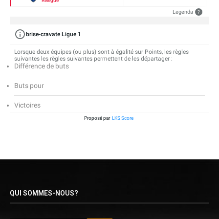
Relégué
Legenda
?
brise-cravate Ligue 1
Lorsque deux équipes (ou plus) sont à égalité sur Points, les règles
suivantes les règles suivantes permettent de les départager :
Différence de buts
Buts pour
Victoires
Proposé par
LKS Score
QUI SOMMES-NOUS?