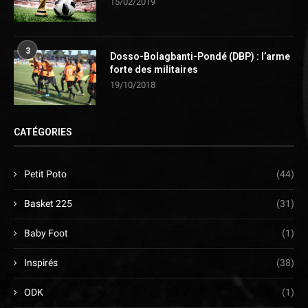
15/02/2019
3
Dosso-Bolagbanti-Pondé (DBP) : l’arme
forte des militaires
19/10/2018
CATÉGORIES
Petit Poto
(44)
Basket 225
(31)
Baby Foot
(1)
Inspirés
(38)
ODK
(1)