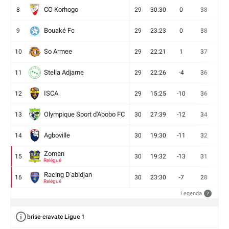
CO Korhogo
8
29
30:30
0
38
10
Bouaké Fc
9
29
23:23
0
38
9
So Armee
10
29
22:21
1
37
9
Stella Adjame
11
29
22:26
-4
36
9
ISCA
12
29
15:25
-10
36
10
Olympique Sport d'Abobo FC
13
30
27:39
-12
34
9
Agboville
14
30
19:30
-11
32
7
Zoman
15
30
19:32
-13
31
7
Relégué
Racing D'abidjan
16
30
23:30
-7
28
6
Relégué
Legenda
?
brise-cravate Ligue 1