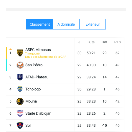
Classement
A domicile
Extèrieur
J
Buts
Diff
PTS
V
ASEC Mimosas
1
30
50:21
29
62
19
Titre gagné
Ligue des Champions de la CAF
San Pédro
2
29
40:30
10
49
13
AFAD-Plateau
3
29
38:24
14
47
13
Tchologo
4
30
29:28
1
46
12
Mouna
5
28
38:28
10
42
12
Stade D'abidjan
6
28
28:26
2
40
11
Sol
7
29
33:43
-10
40
12