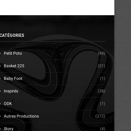
CATÉGORIES
Petit Poto
(44)
Basket 225
(31)
Baby Foot
(1)
Inspirés
(38)
ODK
(1)
Autres Productions
(372)
Story
(4)