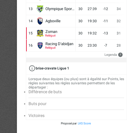
Olympique Sport d'Abobo FC
13
30
27:39
-12
34
9
Agboville
14
30
19:30
-11
32
7
Zoman
15
30
19:32
-13
31
7
Relégué
Racing D'abidjan
16
30
23:30
-7
28
6
Relégué
Legenda
?
brise-cravate Ligue 1
Lorsque deux équipes (ou plus) sont à égalité sur Points, les
règles suivantes les règles suivantes permettent de les
départager :
Différence de buts
Buts pour
Victoires
Proposé par
LKS Score