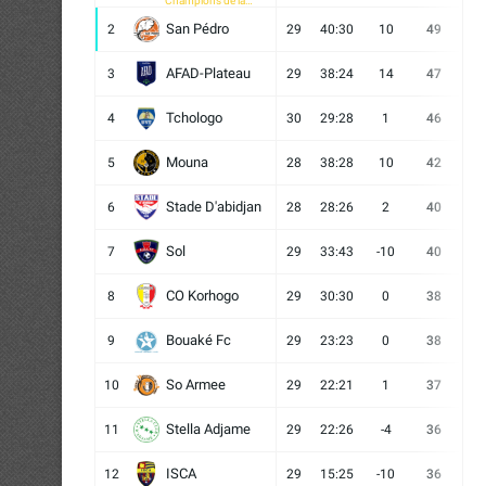
Champions de la
CAF
San Pédro
2
29
40:30
10
49
13
AFAD-Plateau
3
29
38:24
14
47
13
Tchologo
4
30
29:28
1
46
12
Mouna
5
28
38:28
10
42
12
Stade D'abidjan
6
28
28:26
2
40
11
Sol
7
29
33:43
-10
40
12
CO Korhogo
8
29
30:30
0
38
10
Bouaké Fc
9
29
23:23
0
38
9
So Armee
10
29
22:21
1
37
9
Stella Adjame
11
29
22:26
-4
36
9
ISCA
12
29
15:25
-10
36
10