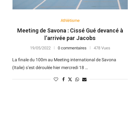
Athlétisme
Meeting de Savona : Cissé Gué devancé à
l’arrivée par Jacobs
19/05/2022
0 commentaires
478 Vues
La finale du 100m au Meeting international de Savona
(Italie) s’est déroulée hier mercredi 18 …
N
D
Forme
D
N
V
V
D
5
6