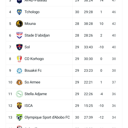
AFAD-Plateau
3
29
38:24
14
47
13
Tchologo
4
30
29:28
1
46
12
Mouna
5
28
38:28
10
42
12
Stade D'abidjan
6
28
28:26
2
40
11
Sol
7
29
33:43
-10
40
12
CO Korhogo
8
29
30:30
0
38
10
Bouaké Fc
9
29
23:23
0
38
9
So Armee
10
29
22:21
1
37
9
Stella Adjame
11
29
22:26
-4
36
9
ISCA
12
29
15:25
-10
36
10
Olympique Sport d'Abobo FC
13
30
27:39
-12
34
9