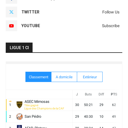
TWITTER
Follow Us
YOUTUBE
Subscribe
LIGUE 1 CI
Classement
A domicile
Extèrieur
J
Buts
Diff
PTS
V
ASEC Mimosas
1
30
50:21
29
62
19
Titre gagné
Ligue des Champions de la CAF
San Pédro
2
29
40:30
10
49
13