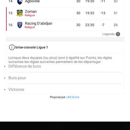
Agboville
14
30
19:30
-11
32
7
Zoman
15
30
19:32
-13
31
7
Relégué
Racing D'abidjan
16
30
23:30
-7
28
6
Relégué
Legenda
?
brise-cravate Ligue 1
Lorsque deux équipes (ou plus) sont à égalité sur Points, les règles
suivantes les règles suivantes permettent de les départager :
Différence de buts
Buts pour
Victoires
Proposé par
LKS Score