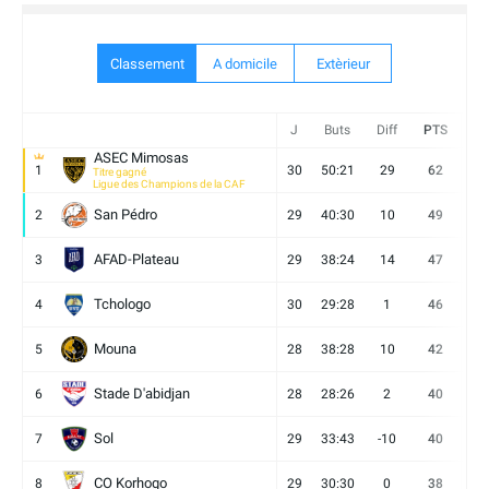
Classement
A domicile
Extèrieur
J
Buts
Diff
PTS
V
ASEC Mimosas
1
30
50:21
29
62
19
Titre gagné
Ligue des Champions de la CAF
San Pédro
2
29
40:30
10
49
13
AFAD-Plateau
3
29
38:24
14
47
13
Tchologo
4
30
29:28
1
46
12
Mouna
5
28
38:28
10
42
12
Stade D'abidjan
6
28
28:26
2
40
11
Sol
7
29
33:43
-10
40
12
CO Korhogo
8
29
30:30
0
38
10