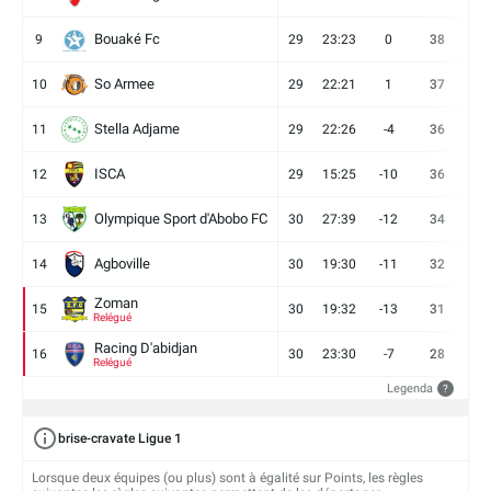
Bouaké Fc
9
29
23:23
0
38
9
So Armee
10
29
22:21
1
37
9
Stella Adjame
11
29
22:26
-4
36
9
ISCA
12
29
15:25
-10
36
10
Olympique Sport d'Abobo FC
13
30
27:39
-12
34
9
Agboville
14
30
19:30
-11
32
7
Zoman
15
30
19:32
-13
31
7
Relégué
Racing D'abidjan
16
30
23:30
-7
28
6
Relégué
Legenda
?
brise-cravate Ligue 1
Lorsque deux équipes (ou plus) sont à égalité sur Points, les règles