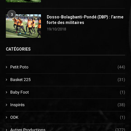
3
Dosso-Bolagbanti-Pondé (DBP) : l’arme
forte des militaires
19/10/2018
CATÉGORIES
Petit Poto
(44)
Basket 225
(31)
Baby Foot
(1)
Inspirés
(38)
ODK
(1)
Autres Productions
(372)