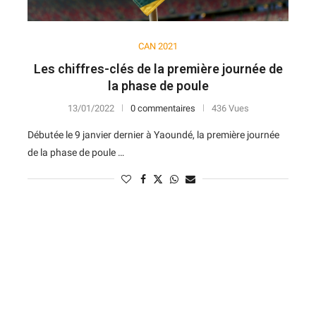
CAN 2021
Les chiffres-clés de la première journée de
la phase de poule
13/01/2022
0 commentaires
436 Vues
Débutée le 9 janvier dernier à Yaoundé, la première journée
de la phase de poule …
N
D
Forme
D
N
V
V
D
5
6