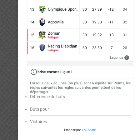
Olympique Sport d'Abobo FC
13
30
27:39
-12
34
9
Agboville
14
30
19:30
-11
32
7
Zoman
15
30
19:32
-13
31
7
Relégué
Racing D'abidjan
16
30
23:30
-7
28
6
Relégué
Legenda
?
brise-cravate Ligue 1
Lorsque deux équipes (ou plus) sont à égalité sur Points, les
règles suivantes les règles suivantes permettent de les
départager :
Différence de buts
Buts pour
Victoires
Proposé par
LKS Score