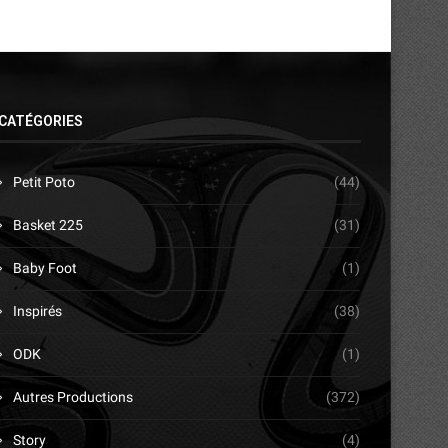
CATÉGORIES
Petit Poto
(44)
Basket 225
(31)
Baby Foot
(1)
Inspirés
(38)
ODK
(1)
Autres Productions
(372)
Story
(4)