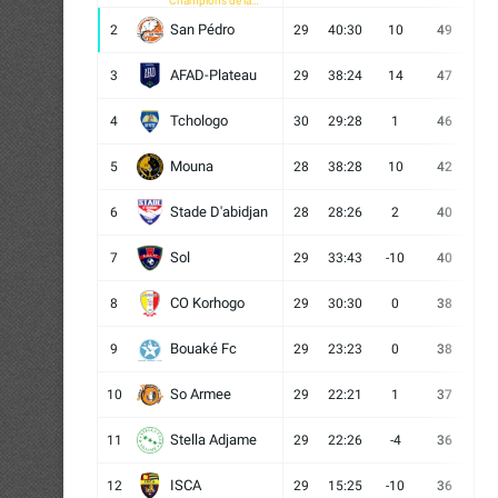
Champions de la
CAF
San Pédro
2
29
40:30
10
49
13
AFAD-Plateau
3
29
38:24
14
47
13
Tchologo
4
30
29:28
1
46
12
Mouna
5
28
38:28
10
42
12
Stade D'abidjan
6
28
28:26
2
40
11
Sol
7
29
33:43
-10
40
12
CO Korhogo
8
29
30:30
0
38
10
Bouaké Fc
9
29
23:23
0
38
9
So Armee
10
29
22:21
1
37
9
Stella Adjame
11
29
22:26
-4
36
9
ISCA
12
29
15:25
-10
36
10