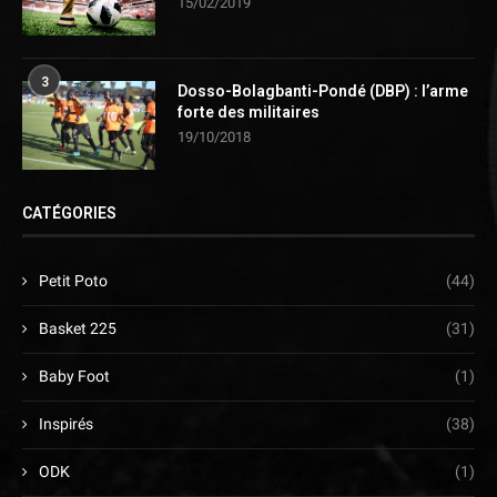
15/02/2019
3
Dosso-Bolagbanti-Pondé (DBP) : l’arme
forte des militaires
19/10/2018
CATÉGORIES
Petit Poto
(44)
Basket 225
(31)
Baby Foot
(1)
Inspirés
(38)
ODK
(1)