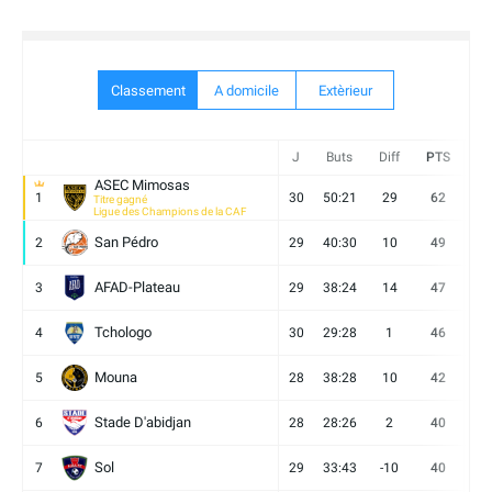
Classement
A domicile
Extèrieur
J
Buts
Diff
PTS
V
ASEC Mimosas
1
30
50:21
29
62
19
Titre gagné
Ligue des Champions de la CAF
San Pédro
2
29
40:30
10
49
13
AFAD-Plateau
3
29
38:24
14
47
13
Tchologo
4
30
29:28
1
46
12
Mouna
5
28
38:28
10
42
12
Stade D'abidjan
6
28
28:26
2
40
11
Sol
7
29
33:43
-10
40
12