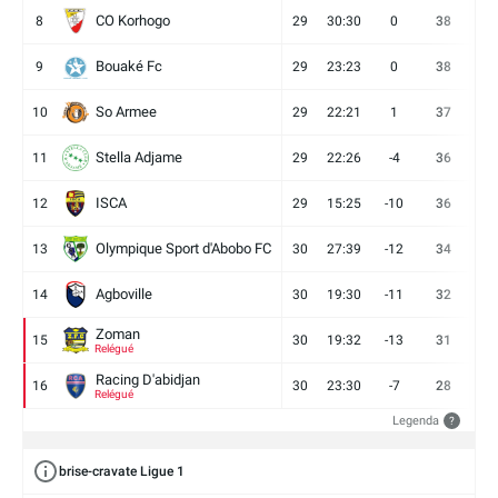
CO Korhogo
8
29
30:30
0
38
10
Bouaké Fc
9
29
23:23
0
38
9
So Armee
10
29
22:21
1
37
9
Stella Adjame
11
29
22:26
-4
36
9
ISCA
12
29
15:25
-10
36
10
Olympique Sport d'Abobo FC
13
30
27:39
-12
34
9
Agboville
14
30
19:30
-11
32
7
Zoman
15
30
19:32
-13
31
7
Relégué
Racing D'abidjan
16
30
23:30
-7
28
6
Relégué
Legenda
?
brise-cravate Ligue 1