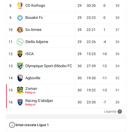
CO Korhogo
8
29
30:30
0
38
10
Bouaké Fc
9
29
23:23
0
38
9
So Armee
10
29
22:21
1
37
9
Stella Adjame
11
29
22:26
-4
36
9
ISCA
12
29
15:25
-10
36
10
Olympique Sport d'Abobo FC
13
30
27:39
-12
34
9
Agboville
14
30
19:30
-11
32
7
Zoman
15
30
19:32
-13
31
7
Relégué
Racing D'abidjan
16
30
23:30
-7
28
6
Relégué
Legenda
?
brise-cravate Ligue 1