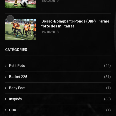
15/02/2019
3
Dosso-Bolagbanti-Pondé (DBP) : l’arme
forte des militaires
19/10/2018
CATÉGORIES
Petit Poto
(44)
Basket 225
(31)
Baby Foot
(1)
Inspirés
(38)
ODK
(1)