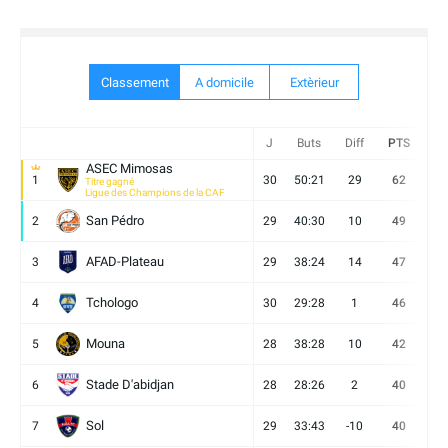
Classement
A domicile
Extèrieur
J
Buts
Diff
PTS
V
ASEC Mimosas
1
30
50:21
29
62
19
Titre gagné
Ligue des Champions de la CAF
San Pédro
2
29
40:30
10
49
13
AFAD-Plateau
3
29
38:24
14
47
13
Tchologo
4
30
29:28
1
46
12
Mouna
5
28
38:28
10
42
12
Stade D'abidjan
6
28
28:26
2
40
11
Sol
7
29
33:43
-10
40
12