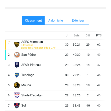
Classement
A domicile
Extèrieur
J
Buts
Diff
PTS
V
ASEC Mimosas
1
30
50:21
29
62
19
Titre gagné
Ligue des Champions de la CAF
San Pédro
2
29
40:30
10
49
13
AFAD-Plateau
3
29
38:24
14
47
13
Tchologo
4
30
29:28
1
46
12
Mouna
5
28
38:28
10
42
12
Stade D'abidjan
6
28
28:26
2
40
11
Sol
7
29
33:43
-10
40
12