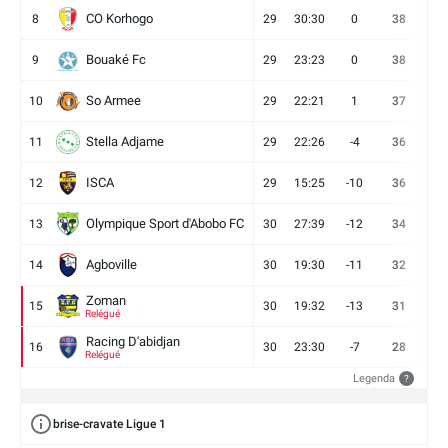
CO Korhogo
8
29
30:30
0
38
10
Bouaké Fc
9
29
23:23
0
38
9
So Armee
10
29
22:21
1
37
9
Stella Adjame
11
29
22:26
-4
36
9
ISCA
12
29
15:25
-10
36
10
Olympique Sport d'Abobo FC
13
30
27:39
-12
34
9
Agboville
14
30
19:30
-11
32
7
Zoman
15
30
19:32
-13
31
7
Relégué
Racing D'abidjan
16
30
23:30
-7
28
6
Relégué
Legenda
?
brise-cravate Ligue 1