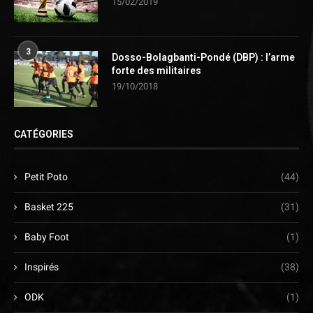
15/02/2019
3
Dosso-Bolagbanti-Pondé (DBP) : l’arme
forte des militaires
19/10/2018
CATÉGORIES
Petit Poto
(44)
Basket 225
(31)
Baby Foot
(1)
Inspirés
(38)
ODK
(1)