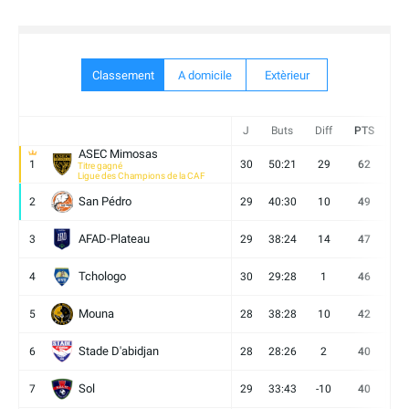
Classement
A domicile
Extèrieur
J
Buts
Diff
PTS
V
ASEC Mimosas
1
30
50:21
29
62
19
Titre gagné
Ligue des Champions de la CAF
San Pédro
2
29
40:30
10
49
13
AFAD-Plateau
3
29
38:24
14
47
13
Tchologo
4
30
29:28
1
46
12
Mouna
5
28
38:28
10
42
12
Stade D'abidjan
6
28
28:26
2
40
11
Sol
7
29
33:43
-10
40
12