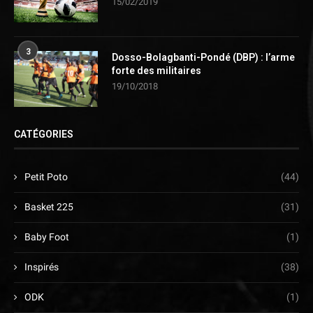
15/02/2019
3
Dosso-Bolagbanti-Pondé (DBP) : l’arme
forte des militaires
19/10/2018
CATÉGORIES
Petit Poto
(44)
Basket 225
(31)
Baby Foot
(1)
Inspirés
(38)
ODK
(1)