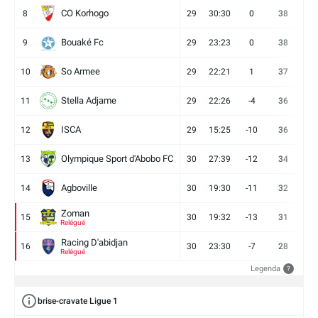
CO Korhogo
8
29
30:30
0
38
10
Bouaké Fc
9
29
23:23
0
38
9
So Armee
10
29
22:21
1
37
9
Stella Adjame
11
29
22:26
-4
36
9
ISCA
12
29
15:25
-10
36
10
Olympique Sport d'Abobo FC
13
30
27:39
-12
34
9
Agboville
14
30
19:30
-11
32
7
Zoman
15
30
19:32
-13
31
7
Relégué
Racing D'abidjan
16
30
23:30
-7
28
6
Relégué
Legenda
?
brise-cravate Ligue 1