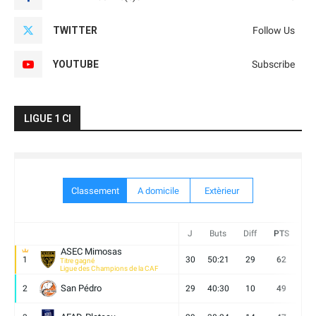
TWITTER
Follow Us
YOUTUBE
Subscribe
LIGUE 1 CI
Classement
A domicile
Extèrieur
J
Buts
Diff
PTS
V
ASEC Mimosas
1
30
50:21
29
62
19
Titre gagné
Ligue des Champions de la CAF
San Pédro
2
29
40:30
10
49
13