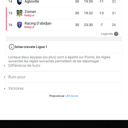
Agboville
14
30
19:30
-11
32
7
Zoman
15
30
19:32
-13
31
7
Relégué
Racing D'abidjan
16
30
23:30
-7
28
6
Relégué
Legenda
?
brise-cravate Ligue 1
Lorsque deux équipes (ou plus) sont à égalité sur Points, les règles
suivantes les règles suivantes permettent de les départager :
Différence de buts
Buts pour
Victoires
Proposé par
LKS Score