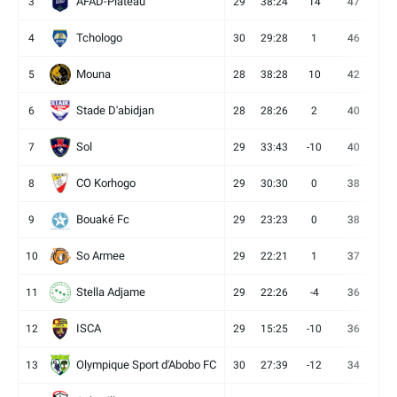
AFAD-Plateau
3
29
38:24
14
47
13
Tchologo
4
30
29:28
1
46
12
Mouna
5
28
38:28
10
42
12
Stade D'abidjan
6
28
28:26
2
40
11
Sol
7
29
33:43
-10
40
12
CO Korhogo
8
29
30:30
0
38
10
Bouaké Fc
9
29
23:23
0
38
9
So Armee
10
29
22:21
1
37
9
Stella Adjame
11
29
22:26
-4
36
9
ISCA
12
29
15:25
-10
36
10
Olympique Sport d'Abobo FC
13
30
27:39
-12
34
9