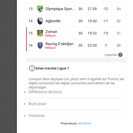
Olympique Sport d'Abobo FC
13
30
27:39
-12
34
9
Agboville
14
30
19:30
-11
32
7
Zoman
15
30
19:32
-13
31
7
Relégué
Racing D'abidjan
16
30
23:30
-7
28
6
Relégué
Legenda
?
brise-cravate Ligue 1
Lorsque deux équipes (ou plus) sont à égalité sur Points, les
règles suivantes les règles suivantes permettent de les
départager :
Différence de buts
Buts pour
Victoires
Proposé par
LKS Score