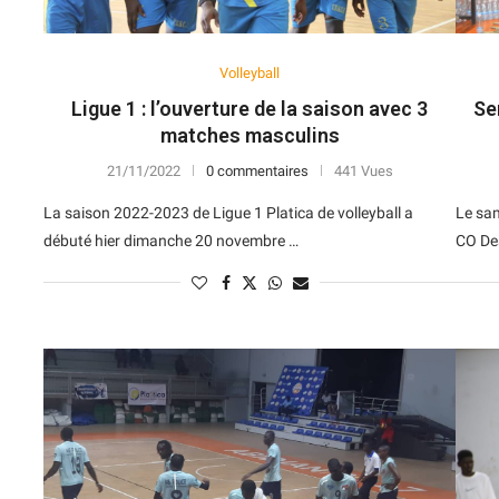
Volleyball
Ligue 1 : l’ouverture de la saison avec 3
Se
matches masculins
21/11/2022
0 commentaires
441 Vues
La saison 2022-2023 de Ligue 1 Platica de volleyball a
Le sam
débuté hier dimanche 20 novembre …
CO Des
N
D
Forme
D
N
V
V
D
5
6