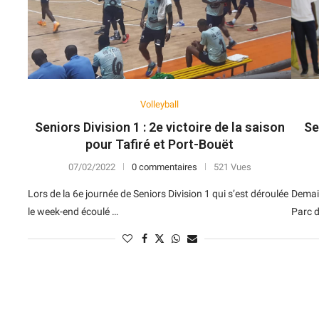
10
6
N
V
D
V
D
8
8
V
V
V
V
V
10
8
N
N
V
V
V
Volleyball
6
10
D
N
V
D
V
Seniors Division 1 : 2e victoire de la saison
Se
7
10
V
D
D
D
N
pour Tafiré et Port-Bouët
4
13
D
V
V
D
V
07/02/2022
0 commentaires
521 Vues
Lors de la 6e journée de Seniors Division 1 qui s’est déroulée
Demain
8
11
D
V
D
D
N
le week-end écoulé …
Parc d
11
9
N
D
V
V
V
10
10
N
N
D
N
V
9
11
V
V
N
V
N
6
13
N
V
D
D
N