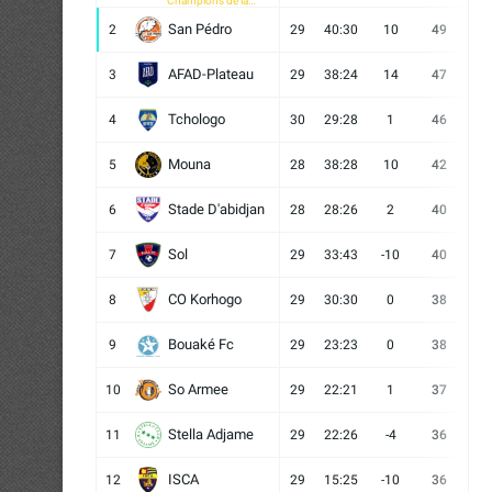
Champions de la
CAF
San Pédro
2
29
40:30
10
49
13
AFAD-Plateau
3
29
38:24
14
47
13
Tchologo
4
30
29:28
1
46
12
Mouna
5
28
38:28
10
42
12
Stade D'abidjan
6
28
28:26
2
40
11
Sol
7
29
33:43
-10
40
12
CO Korhogo
8
29
30:30
0
38
10
Bouaké Fc
9
29
23:23
0
38
9
So Armee
10
29
22:21
1
37
9
Stella Adjame
11
29
22:26
-4
36
9
ISCA
12
29
15:25
-10
36
10