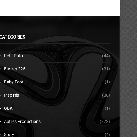
CATÉGORIES
Petit Poto
(44)
Basket 225
(31)
Baby Foot
(1)
Inspirés
(38)
ODK
(1)
Autres Productions
(372)
Story
(4)