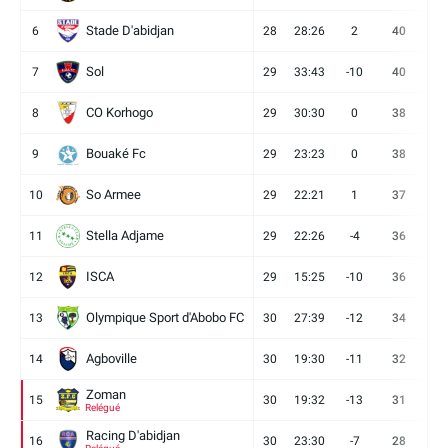
Stade D'abidjan
6
28
28:26
2
40
11
Sol
7
29
33:43
-10
40
12
CO Korhogo
8
29
30:30
0
38
10
Bouaké Fc
9
29
23:23
0
38
9
So Armee
10
29
22:21
1
37
9
Stella Adjame
11
29
22:26
-4
36
9
ISCA
12
29
15:25
-10
36
10
Olympique Sport d'Abobo FC
13
30
27:39
-12
34
9
Agboville
14
30
19:30
-11
32
7
Zoman
15
30
19:32
-13
31
7
Relégué
Racing D'abidjan
16
30
23:30
-7
28
6