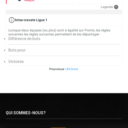
Relégué
Legenda
?
brise-cravate Ligue 1
Lorsque deux équipes (ou plus) sont à égalité sur Points, les règles
suivantes les règles suivantes permettent de les départager :
Différence de buts
Buts pour
Victoires
Proposé par
LKS Score
QUI SOMMES-NOUS?