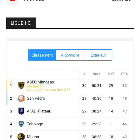
LIGUE 1 CI
Classement
A domicile
Extèrieur
J
Buts
Diff
PTS
V
ASEC Mimosas
1
30
50:21
29
62
19
Titre gagné
Ligue des Champions de la CAF
San Pédro
2
29
40:30
10
49
13
AFAD-Plateau
3
29
38:24
14
47
13
Tchologo
4
30
29:28
1
46
12
Mouna
5
28
38:28
10
42
12