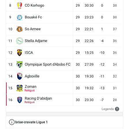
CO Korhogo
8
29
30:30
0
38
10
Bouaké Fc
9
29
23:23
0
38
9
So Armee
10
29
22:21
1
37
9
Stella Adjame
11
29
22:26
-4
36
9
ISCA
12
29
15:25
-10
36
10
Olympique Sport d'Abobo FC
13
30
27:39
-12
34
9
Agboville
14
30
19:30
-11
32
7
Zoman
15
30
19:32
-13
31
7
Relégué
Racing D'abidjan
16
30
23:30
-7
28
6
Relégué
Legenda
?
brise-cravate Ligue 1