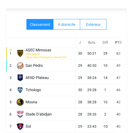
Classement
A domicile
Extèrieur
J
Buts
Diff
PTS
V
ASEC Mimosas
1
30
50:21
29
62
19
Titre gagné
Ligue des Champions de la CAF
San Pédro
2
29
40:30
10
49
13
AFAD-Plateau
3
29
38:24
14
47
13
Tchologo
4
30
29:28
1
46
12
Mouna
5
28
38:28
10
42
12
Stade D'abidjan
6
28
28:26
2
40
11
Sol
7
29
33:43
-10
40
12