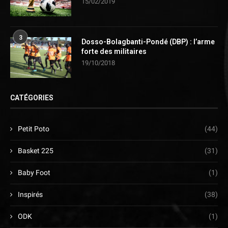
15/02/2019
3
Dosso-Bolagbanti-Pondé (DBP) : l’arme
forte des militaires
19/10/2018
CATÉGORIES
Petit Poto
(44)
Basket 225
(31)
Baby Foot
(1)
Inspirés
(38)
ODK
(1)