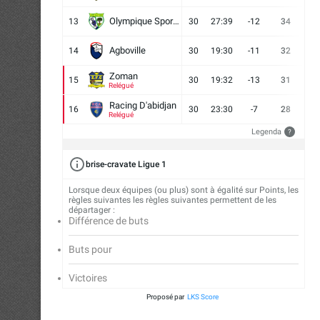
Olympique Sport d'Abobo FC
13
30
27:39
-12
34
9
Agboville
14
30
19:30
-11
32
7
Zoman
15
30
19:32
-13
31
7
Relégué
Racing D'abidjan
16
30
23:30
-7
28
6
Relégué
Legenda
?
brise-cravate Ligue 1
Lorsque deux équipes (ou plus) sont à égalité sur Points, les
règles suivantes les règles suivantes permettent de les
départager :
Différence de buts
Buts pour
Victoires
Proposé par
LKS Score