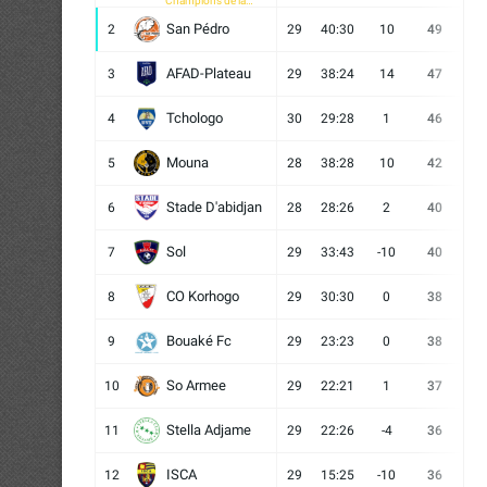
Champions de la
CAF
San Pédro
2
29
40:30
10
49
13
AFAD-Plateau
3
29
38:24
14
47
13
Tchologo
4
30
29:28
1
46
12
Mouna
5
28
38:28
10
42
12
Stade D'abidjan
6
28
28:26
2
40
11
Sol
7
29
33:43
-10
40
12
CO Korhogo
8
29
30:30
0
38
10
Bouaké Fc
9
29
23:23
0
38
9
So Armee
10
29
22:21
1
37
9
Stella Adjame
11
29
22:26
-4
36
9
ISCA
12
29
15:25
-10
36
10