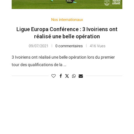
Nos internationaux
Ligue Europa Conférence : 3 Ivoiriens ont
réalisé une belle opération
09/07/2021
0 commentaires
416 Vues
3 Ivoiriens ont réalisé une belle opération lors du premier
tour des qualifications de la …
N
D
Forme
D
N
V
V
D
5
6