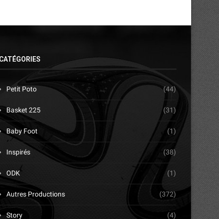
CATÉGORIES
Petit Poto
(44)
Basket 225
(31)
Baby Foot
(1)
Inspirés
(38)
ODK
(1)
Autres Productions
(372)
Story
(4)