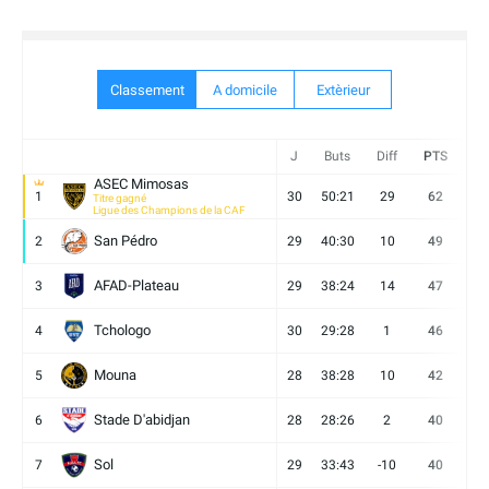
Classement
A domicile
Extèrieur
J
Buts
Diff
PTS
V
ASEC Mimosas
1
30
50:21
29
62
19
Titre gagné
Ligue des Champions de la CAF
San Pédro
2
29
40:30
10
49
13
AFAD-Plateau
3
29
38:24
14
47
13
Tchologo
4
30
29:28
1
46
12
Mouna
5
28
38:28
10
42
12
Stade D'abidjan
6
28
28:26
2
40
11
Sol
7
29
33:43
-10
40
12