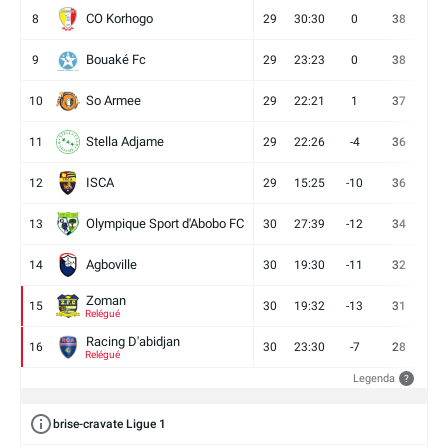
CO Korhogo
8
29
30:30
0
38
10
Bouaké Fc
9
29
23:23
0
38
9
So Armee
10
29
22:21
1
37
9
Stella Adjame
11
29
22:26
-4
36
9
ISCA
12
29
15:25
-10
36
10
Olympique Sport d'Abobo FC
13
30
27:39
-12
34
9
Agboville
14
30
19:30
-11
32
7
Zoman
15
30
19:32
-13
31
7
Relégué
Racing D'abidjan
16
30
23:30
-7
28
6
Relégué
Legenda
?
brise-cravate Ligue 1