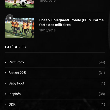
15/02/2019
3
Dosso-Bolagbanti-Pondé (DBP) : l’arme
forte des militaires
19/10/2018
CATÉGORIES
Petit Poto
(44)
Basket 225
(31)
Baby Foot
(1)
Inspirés
(38)
ODK
(1)