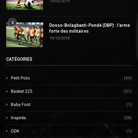
15/02/2019
3
Dosso-Bolagbanti-Pondé (DBP) : l’arme
forte des militaires
19/10/2018
CATÉGORIES
Petit Poto
(44)
Basket 225
(31)
Baby Foot
(1)
Inspirés
(38)
ODK
(1)