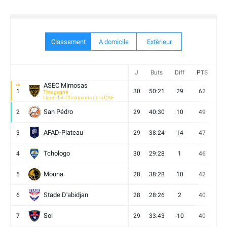
Classement
A domicile
Extèrieur
J
Buts
Diff
PTS
V
ASEC Mimosas
1
30
50:21
29
62
19
Titre gagné
Ligue des Champions de la CAF
San Pédro
2
29
40:30
10
49
13
AFAD-Plateau
3
29
38:24
14
47
13
Tchologo
4
30
29:28
1
46
12
Mouna
5
28
38:28
10
42
12
Stade D'abidjan
6
28
28:26
2
40
11
Sol
7
29
33:43
-10
40
12