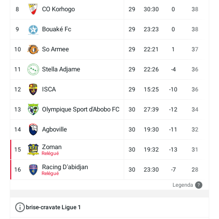
CO Korhogo
8
29
30:30
0
38
10
Bouaké Fc
9
29
23:23
0
38
9
So Armee
10
29
22:21
1
37
9
Stella Adjame
11
29
22:26
-4
36
9
ISCA
12
29
15:25
-10
36
10
Olympique Sport d'Abobo FC
13
30
27:39
-12
34
9
Agboville
14
30
19:30
-11
32
7
Zoman
15
30
19:32
-13
31
7
Relégué
Racing D'abidjan
16
30
23:30
-7
28
6
Relégué
Legenda
?
brise-cravate Ligue 1