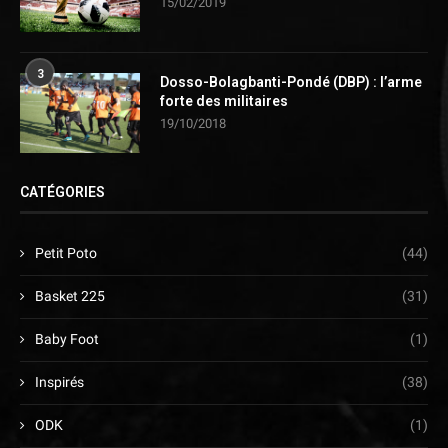
15/02/2019
3
Dosso-Bolagbanti-Pondé (DBP) : l’arme
forte des militaires
19/10/2018
CATÉGORIES
Petit Poto
(44)
Basket 225
(31)
Baby Foot
(1)
Inspirés
(38)
ODK
(1)