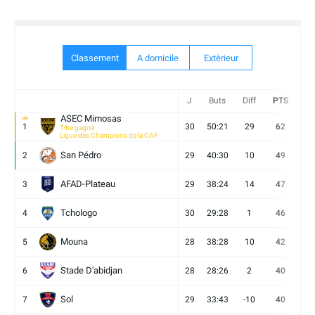
Classement
A domicile
Extèrieur
J
Buts
Diff
PTS
V
ASEC Mimosas
1
30
50:21
29
62
19
Titre gagné
Ligue des Champions de la CAF
San Pédro
2
29
40:30
10
49
13
AFAD-Plateau
3
29
38:24
14
47
13
Tchologo
4
30
29:28
1
46
12
Mouna
5
28
38:28
10
42
12
Stade D'abidjan
6
28
28:26
2
40
11
Sol
7
29
33:43
-10
40
12