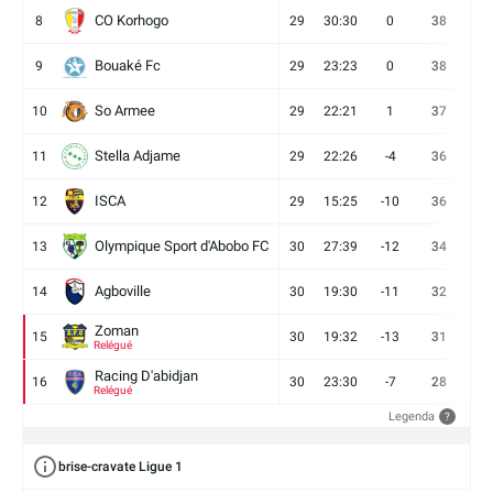
CO Korhogo
8
29
30:30
0
38
10
Bouaké Fc
9
29
23:23
0
38
9
So Armee
10
29
22:21
1
37
9
Stella Adjame
11
29
22:26
-4
36
9
ISCA
12
29
15:25
-10
36
10
Olympique Sport d'Abobo FC
13
30
27:39
-12
34
9
Agboville
14
30
19:30
-11
32
7
Zoman
15
30
19:32
-13
31
7
Relégué
Racing D'abidjan
16
30
23:30
-7
28
6
Relégué
Legenda
?
brise-cravate Ligue 1