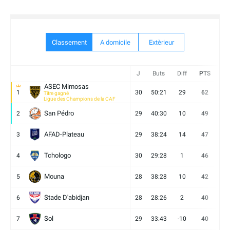
Classement
A domicile
Extèrieur
J
Buts
Diff
PTS
V
ASEC Mimosas
1
30
50:21
29
62
19
Titre gagné
Ligue des Champions de la CAF
San Pédro
2
29
40:30
10
49
13
AFAD-Plateau
3
29
38:24
14
47
13
Tchologo
4
30
29:28
1
46
12
Mouna
5
28
38:28
10
42
12
Stade D'abidjan
6
28
28:26
2
40
11
Sol
7
29
33:43
-10
40
12