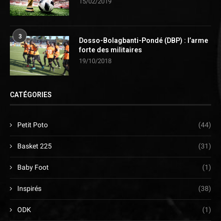
15/02/2019
3
Dosso-Bolagbanti-Pondé (DBP) : l’arme
forte des militaires
19/10/2018
CATÉGORIES
Petit Poto
(44)
Basket 225
(31)
Baby Foot
(1)
Inspirés
(38)
ODK
(1)