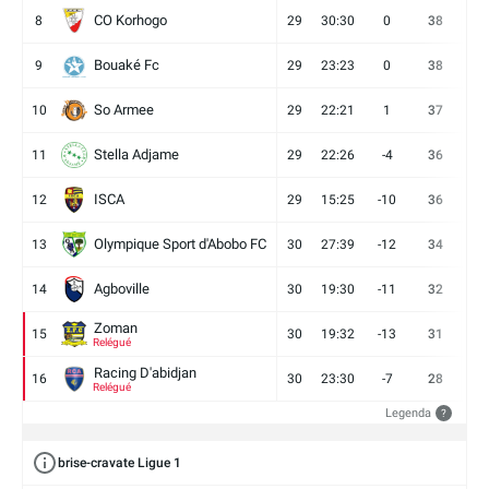
CO Korhogo
8
29
30:30
0
38
10
Bouaké Fc
9
29
23:23
0
38
9
So Armee
10
29
22:21
1
37
9
Stella Adjame
11
29
22:26
-4
36
9
ISCA
12
29
15:25
-10
36
10
Olympique Sport d'Abobo FC
13
30
27:39
-12
34
9
Agboville
14
30
19:30
-11
32
7
Zoman
15
30
19:32
-13
31
7
Relégué
Racing D'abidjan
16
30
23:30
-7
28
6
Relégué
Legenda
?
brise-cravate Ligue 1