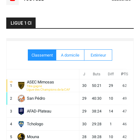
LIGUE 1 CI
Classement
A domicile
Extèrieur
J
Buts
Diff
PTS
V
ASEC Mimosas
1
30
50:21
29
62
19
Titre gagné
Ligue des Champions de la CAF
San Pédro
2
29
40:30
10
49
13
AFAD-Plateau
3
29
38:24
14
47
13
Tchologo
4
30
29:28
1
46
12
Mouna
5
28
38:28
10
42
12