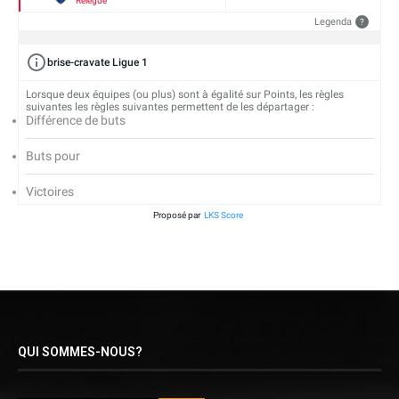
Relégué
Legenda
?
brise-cravate Ligue 1
Lorsque deux équipes (ou plus) sont à égalité sur Points, les règles
suivantes les règles suivantes permettent de les départager :
Différence de buts
Buts pour
Victoires
Proposé par
LKS Score
QUI SOMMES-NOUS?