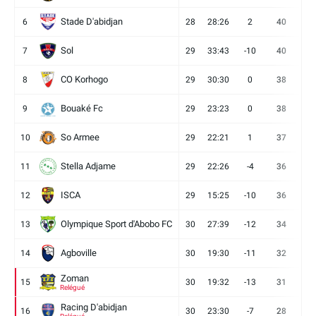
Stade D'abidjan
6
28
28:26
2
40
11
Sol
7
29
33:43
-10
40
12
CO Korhogo
8
29
30:30
0
38
10
Bouaké Fc
9
29
23:23
0
38
9
So Armee
10
29
22:21
1
37
9
Stella Adjame
11
29
22:26
-4
36
9
ISCA
12
29
15:25
-10
36
10
Olympique Sport d'Abobo FC
13
30
27:39
-12
34
9
Agboville
14
30
19:30
-11
32
7
Zoman
15
30
19:32
-13
31
7
Relégué
Racing D'abidjan
16
30
23:30
-7
28
6