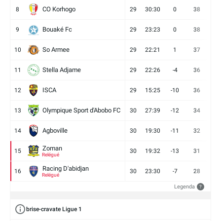
CO Korhogo
8
29
30:30
0
38
10
Bouaké Fc
9
29
23:23
0
38
9
So Armee
10
29
22:21
1
37
9
Stella Adjame
11
29
22:26
-4
36
9
ISCA
12
29
15:25
-10
36
10
Olympique Sport d'Abobo FC
13
30
27:39
-12
34
9
Agboville
14
30
19:30
-11
32
7
Zoman
15
30
19:32
-13
31
7
Relégué
Racing D'abidjan
16
30
23:30
-7
28
6
Relégué
Legenda
?
brise-cravate Ligue 1