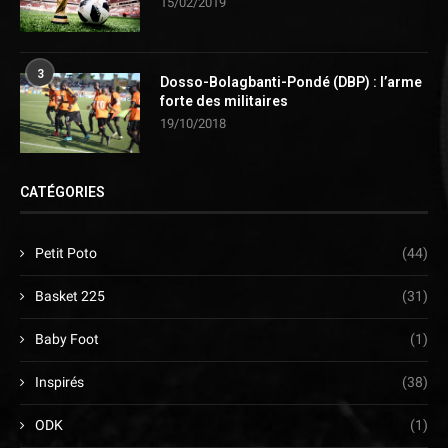
15/02/2019
3
Dosso-Bolagbanti-Pondé (DBP) : l’arme
forte des militaires
19/10/2018
CATÉGORIES
Petit Poto
(44)
Basket 225
(31)
Baby Foot
(1)
Inspirés
(38)
ODK
(1)