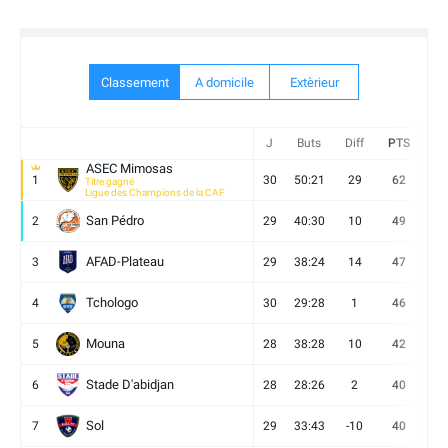
Classement
A domicile
Extèrieur
J
Buts
Diff
PTS
V
ASEC Mimosas
1
30
50:21
29
62
19
Titre gagné
Ligue des Champions de la CAF
San Pédro
2
29
40:30
10
49
13
AFAD-Plateau
3
29
38:24
14
47
13
Tchologo
4
30
29:28
1
46
12
Mouna
5
28
38:28
10
42
12
Stade D'abidjan
6
28
28:26
2
40
11
Sol
7
29
33:43
-10
40
12