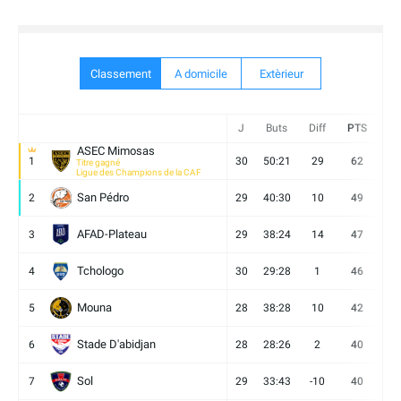
Classement
A domicile
Extèrieur
J
Buts
Diff
PTS
V
ASEC Mimosas
1
30
50:21
29
62
19
Titre gagné
Ligue des Champions de la CAF
San Pédro
2
29
40:30
10
49
13
AFAD-Plateau
3
29
38:24
14
47
13
Tchologo
4
30
29:28
1
46
12
Mouna
5
28
38:28
10
42
12
Stade D'abidjan
6
28
28:26
2
40
11
Sol
7
29
33:43
-10
40
12