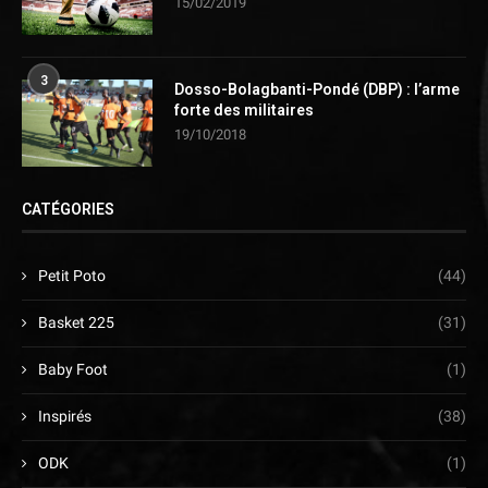
15/02/2019
3
Dosso-Bolagbanti-Pondé (DBP) : l’arme
forte des militaires
19/10/2018
CATÉGORIES
Petit Poto
(44)
Basket 225
(31)
Baby Foot
(1)
Inspirés
(38)
ODK
(1)