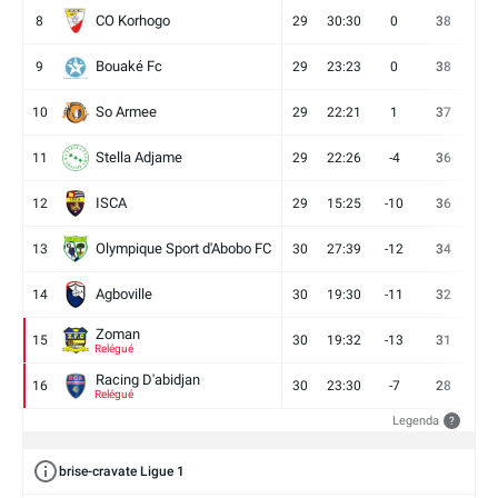
CO Korhogo
8
29
30:30
0
38
10
Bouaké Fc
9
29
23:23
0
38
9
So Armee
10
29
22:21
1
37
9
Stella Adjame
11
29
22:26
-4
36
9
ISCA
12
29
15:25
-10
36
10
Olympique Sport d'Abobo FC
13
30
27:39
-12
34
9
Agboville
14
30
19:30
-11
32
7
Zoman
15
30
19:32
-13
31
7
Relégué
Racing D'abidjan
16
30
23:30
-7
28
6
Relégué
Legenda
?
brise-cravate Ligue 1