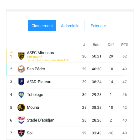
Classement
A domicile
Extèrieur
J
Buts
Diff
PTS
V
ASEC Mimosas
1
30
50:21
29
62
19
Titre gagné
Ligue des Champions de la CAF
San Pédro
2
29
40:30
10
49
13
AFAD-Plateau
3
29
38:24
14
47
13
Tchologo
4
30
29:28
1
46
12
Mouna
5
28
38:28
10
42
12
Stade D'abidjan
6
28
28:26
2
40
11
Sol
7
29
33:43
-10
40
12