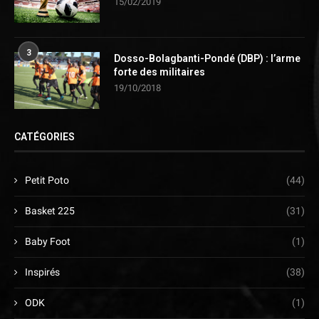
15/02/2019
3
Dosso-Bolagbanti-Pondé (DBP) : l’arme
forte des militaires
19/10/2018
CATÉGORIES
Petit Poto
(44)
Basket 225
(31)
Baby Foot
(1)
Inspirés
(38)
ODK
(1)