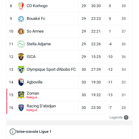
CO Korhogo
8
29
30:30
0
38
10
Bouaké Fc
9
29
23:23
0
38
9
So Armee
10
29
22:21
1
37
9
Stella Adjame
11
29
22:26
-4
36
9
ISCA
12
29
15:25
-10
36
10
Olympique Sport d'Abobo FC
13
30
27:39
-12
34
9
Agboville
14
30
19:30
-11
32
7
Zoman
15
30
19:32
-13
31
7
Relégué
Racing D'abidjan
16
30
23:30
-7
28
6
Relégué
Legenda
?
brise-cravate Ligue 1