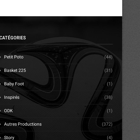
CATÉGORIES
Petit Poto
(44)
Basket 225
(31)
Baby Foot
(1)
Inspirés
(38)
ODK
(1)
Autres Productions
(372)
Story
(4)