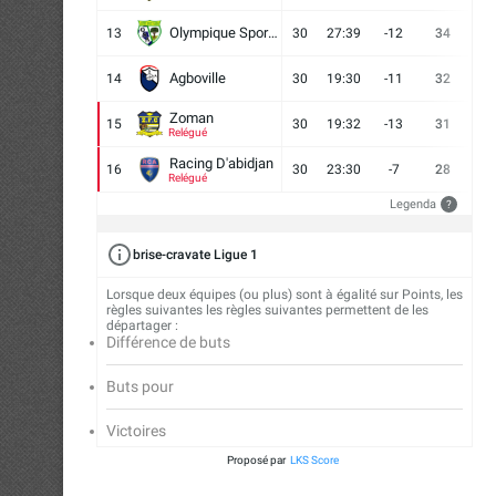
Olympique Sport d'Abobo FC
13
30
27:39
-12
34
9
Agboville
14
30
19:30
-11
32
7
Zoman
15
30
19:32
-13
31
7
Relégué
Racing D'abidjan
16
30
23:30
-7
28
6
Relégué
Legenda
?
brise-cravate Ligue 1
Lorsque deux équipes (ou plus) sont à égalité sur Points, les
règles suivantes les règles suivantes permettent de les
départager :
Différence de buts
Buts pour
Victoires
Proposé par
LKS Score