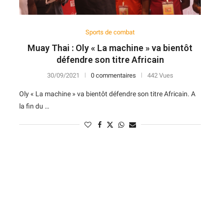
Sports de combat
Muay Thai : Oly « La machine » va bientôt
défendre son titre Africain
30/09/2021
0 commentaires
442 Vues
Oly « La machine » va bientôt défendre son titre Africain. A
la fin du …
N
D
Forme
D
N
V
V
D
5
6