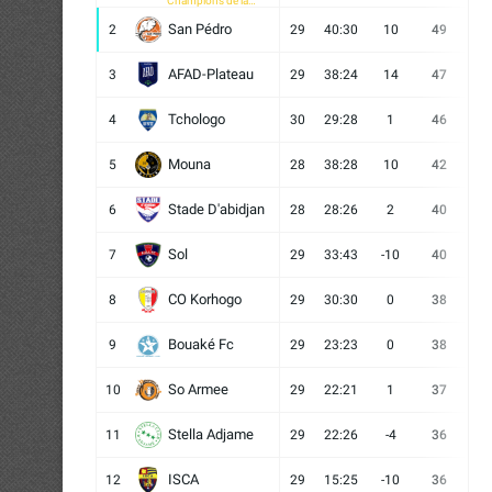
Champions de la
CAF
San Pédro
2
29
40:30
10
49
13
AFAD-Plateau
3
29
38:24
14
47
13
Tchologo
4
30
29:28
1
46
12
Mouna
5
28
38:28
10
42
12
Stade D'abidjan
6
28
28:26
2
40
11
Sol
7
29
33:43
-10
40
12
CO Korhogo
8
29
30:30
0
38
10
Bouaké Fc
9
29
23:23
0
38
9
So Armee
10
29
22:21
1
37
9
Stella Adjame
11
29
22:26
-4
36
9
ISCA
12
29
15:25
-10
36
10