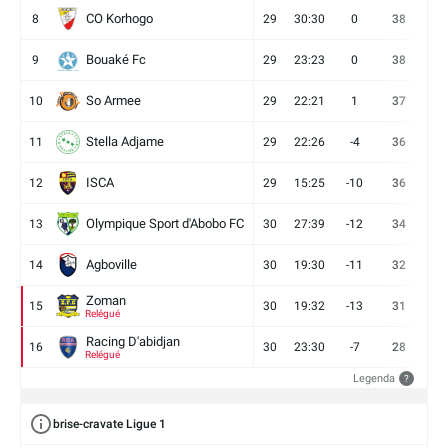
CO Korhogo
8
29
30:30
0
38
10
Bouaké Fc
9
29
23:23
0
38
9
So Armee
10
29
22:21
1
37
9
Stella Adjame
11
29
22:26
-4
36
9
ISCA
12
29
15:25
-10
36
10
Olympique Sport d'Abobo FC
13
30
27:39
-12
34
9
Agboville
14
30
19:30
-11
32
7
Zoman
15
30
19:32
-13
31
7
Relégué
Racing D'abidjan
16
30
23:30
-7
28
6
Relégué
Legenda
?
brise-cravate Ligue 1