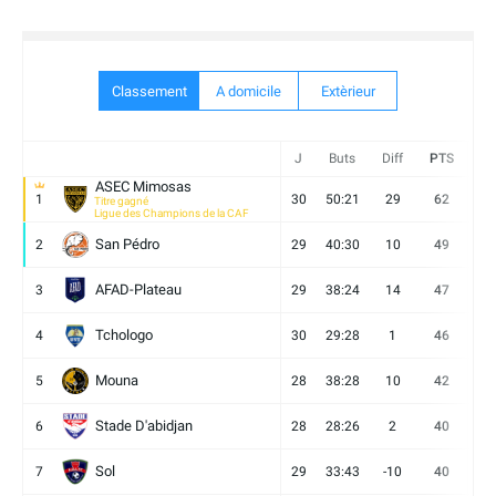
Classement
A domicile
Extèrieur
J
Buts
Diff
PTS
V
ASEC Mimosas
1
30
50:21
29
62
19
Titre gagné
Ligue des Champions de la CAF
San Pédro
2
29
40:30
10
49
13
AFAD-Plateau
3
29
38:24
14
47
13
Tchologo
4
30
29:28
1
46
12
Mouna
5
28
38:28
10
42
12
Stade D'abidjan
6
28
28:26
2
40
11
Sol
7
29
33:43
-10
40
12