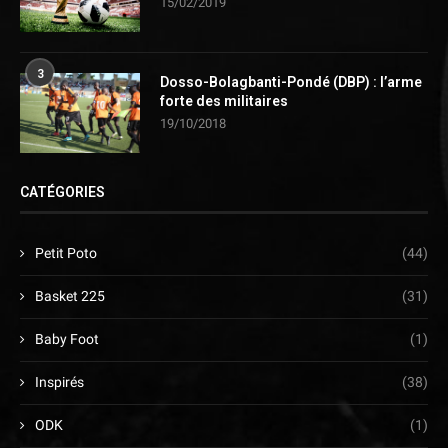
15/02/2019
3
Dosso-Bolagbanti-Pondé (DBP) : l’arme
forte des militaires
19/10/2018
CATÉGORIES
Petit Poto
(44)
Basket 225
(31)
Baby Foot
(1)
Inspirés
(38)
ODK
(1)