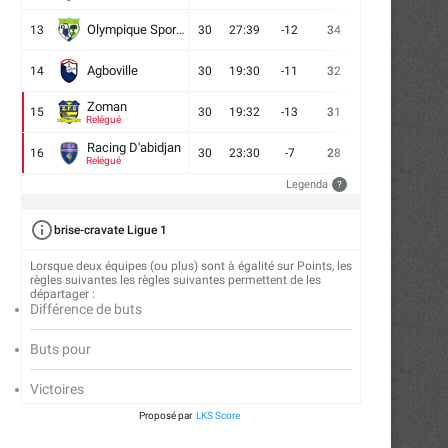
Olympique Sport d'Abobo FC
13
30
27:39
-12
34
9
7
14
Agboville
14
30
19:30
-11
32
7
11
12
Zoman
15
30
19:32
-13
31
7
10
13
Relégué
Racing D'abidjan
16
30
23:30
-7
28
6
10
14
Relégué
Legenda
?
brise-cravate Ligue 1
Lorsque deux équipes (ou plus) sont à égalité sur Points, les
règles suivantes les règles suivantes permettent de les
départager :
Différence de buts
Buts pour
Victoires
eeting International Gabriel Tiacoh
Para-athlétisme : l’INJS accu
Proposé par
LKS Score
: une 24e édition...
première étape des..