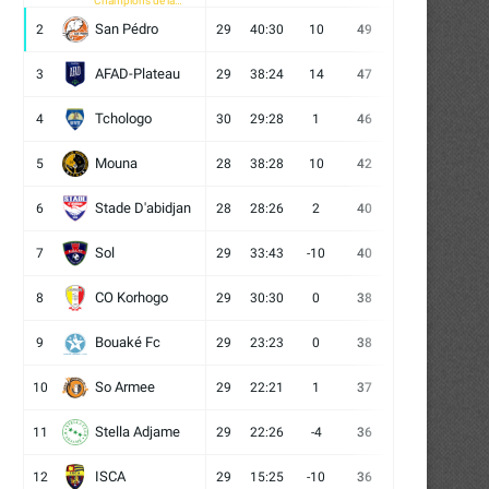
Champions de la
CAF
San Pédro
2
29
40:30
10
49
13
10
6
AFAD-Plateau
3
29
38:24
14
47
13
8
8
Tchologo
4
30
29:28
1
46
12
10
8
Mouna
5
28
38:28
10
42
12
6
10
Stade D'abidjan
6
28
28:26
2
40
11
7
10
Sol
7
29
33:43
-10
40
12
4
13
CO Korhogo
8
29
30:30
0
38
10
8
11
Bouaké Fc
9
29
23:23
0
38
9
11
9
So Armee
10
29
22:21
1
37
9
10
10
Stella Adjame
11
29
22:26
-4
36
9
9
11
ISCA
12
29
15:25
-10
36
10
6
13