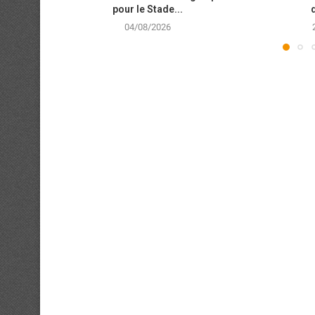
pour le Stade...
04/08/2026