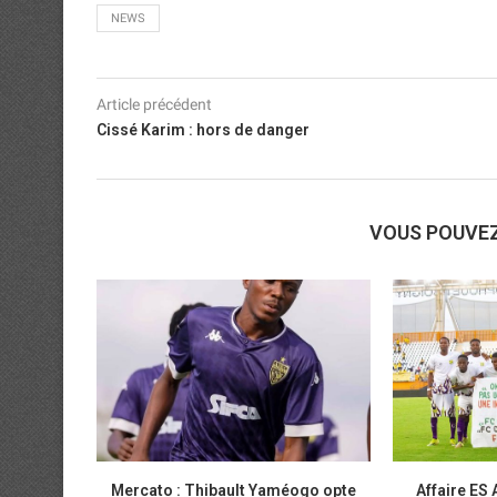
NEWS
Article précédent
Cissé Karim : hors de danger
VOUS POUVE
Mercato : Thibault Yaméogo opte
Affaire ES 