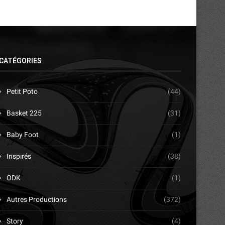
CATÉGORIES
Petit Poto
(44)
Basket 225
(31)
Baby Foot
(1)
Inspirés
(38)
ODK
(1)
Autres Productions
(372)
Story
(4)