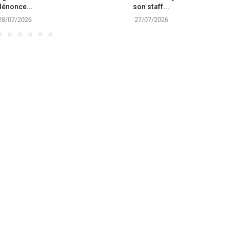
dénonce...
son staff...
28/07/2026
27/07/2026