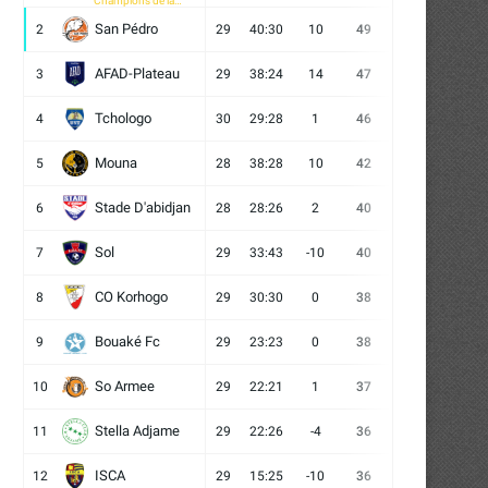
Champions de la
CAF
San Pédro
2
29
40:30
10
49
13
10
6
AFAD-Plateau
3
29
38:24
14
47
13
8
8
Tchologo
4
30
29:28
1
46
12
10
8
Mouna
5
28
38:28
10
42
12
6
10
Stade D'abidjan
6
28
28:26
2
40
11
7
10
Sol
7
29
33:43
-10
40
12
4
13
CO Korhogo
8
29
30:30
0
38
10
8
11
Bouaké Fc
9
29
23:23
0
38
9
11
9
So Armee
10
29
22:21
1
37
9
10
10
Stella Adjame
11
29
22:26
-4
36
9
9
11
ISCA
12
29
15:25
-10
36
10
6
13
FC San Pedro : cap sur la Tunisie...
ASEC Mimosas et la soif 