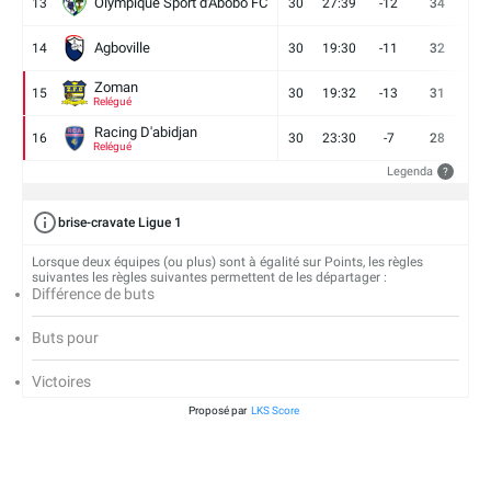
Olympique Sport d'Abobo FC
13
30
27:39
-12
34
9
Agboville
14
30
19:30
-11
32
7
Zoman
15
30
19:32
-13
31
7
Relégué
Racing D'abidjan
16
30
23:30
-7
28
6
Relégué
Legenda
?
brise-cravate Ligue 1
Lorsque deux équipes (ou plus) sont à égalité sur Points, les règles
suivantes les règles suivantes permettent de les départager :
Différence de buts
Buts pour
Victoires
Proposé par
LKS Score