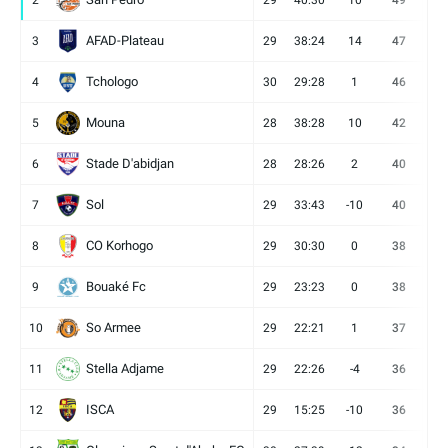
AFAD-Plateau
3
29
38:24
14
47
13
Tchologo
4
30
29:28
1
46
12
Mouna
5
28
38:28
10
42
12
Stade D'abidjan
6
28
28:26
2
40
11
Sol
7
29
33:43
-10
40
12
CO Korhogo
8
29
30:30
0
38
10
Bouaké Fc
9
29
23:23
0
38
9
So Armee
10
29
22:21
1
37
9
Stella Adjame
11
29
22:26
-4
36
9
ISCA
12
29
15:25
-10
36
10