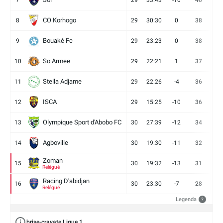
7
29
33:43
-10
40
12
CO Korhogo
8
29
30:30
0
38
10
Bouaké Fc
9
29
23:23
0
38
9
So Armee
10
29
22:21
1
37
9
Stella Adjame
11
29
22:26
-4
36
9
ISCA
12
29
15:25
-10
36
10
Olympique Sport d'Abobo FC
13
30
27:39
-12
34
9
Agboville
14
30
19:30
-11
32
7
Zoman
15
30
19:32
-13
31
7
Relégué
Racing D'abidjan
16
30
23:30
-7
28
6
Relégué
Legenda
?
brise-cravate Ligue 1