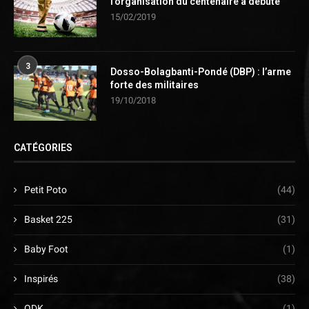
l’organisation du centenaire a débuté
15/02/2019
3
Dosso-Bolagbanti-Pondé (DBP) : l’arme
forte des militaires
19/10/2018
CATÉGORIES
Petit Poto
(44)
Basket 225
(31)
Baby Foot
(1)
Inspirés
(38)
ODK
(1)