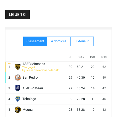
LIGUE 1 CI
Classement
A domicile
Extèrieur
J
Buts
Diff
PTS
V
ASEC Mimosas
1
30
50:21
29
62
19
Titre gagné
Ligue des Champions de la CAF
San Pédro
2
29
40:30
10
49
13
AFAD-Plateau
3
29
38:24
14
47
13
Tchologo
4
30
29:28
1
46
12
Mouna
5
28
38:28
10
42
12