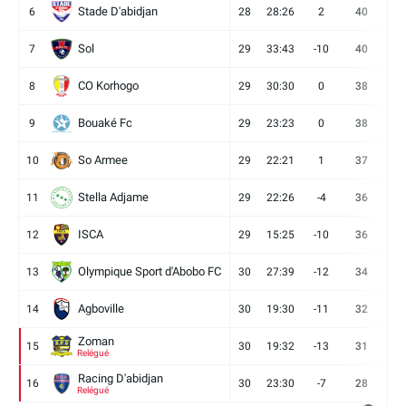
Stade D'abidjan
6
28
28:26
2
40
11
Sol
7
29
33:43
-10
40
12
CO Korhogo
8
29
30:30
0
38
10
Bouaké Fc
9
29
23:23
0
38
9
So Armee
10
29
22:21
1
37
9
Stella Adjame
11
29
22:26
-4
36
9
ISCA
12
29
15:25
-10
36
10
Olympique Sport d'Abobo FC
13
30
27:39
-12
34
9
Agboville
14
30
19:30
-11
32
7
Zoman
15
30
19:32
-13
31
7
Relégué
Racing D'abidjan
16
30
23:30
-7
28
6
Relégué