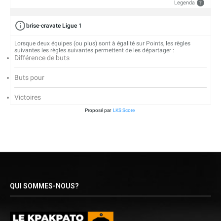
Legenda
?
brise-cravate Ligue 1
Lorsque deux équipes (ou plus) sont à égalité sur Points, les règles
suivantes les règles suivantes permettent de les départager :
Différence de buts
Buts pour
Victoires
Proposé par
LKS Score
QUI SOMMES-NOUS?