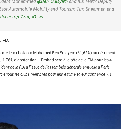
President Mohammed
@Ben_Sulayem
and his Team: Deputy
ent for Automobile Mobility and Tourism Tim Shearman and
itter.com/c7zugpOLes
a FIA
t porté leur choix sur Mohamed Ben Sulayem (61,62%) au détriment
1,76% d’abstention. L’Emirati sera à la tête de la FIA pour les 4
sident de la FIA à l’issue de l’assemblée générale annuelle à Paris
rcie tous les clubs membres pour leur estime et leur confiance »
, a