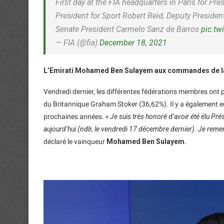
First day at the FIA headquarters in Paris for 
President for Sport Robert Reid, Deputy Presid
Senate President Carmelo Sanz de Barros
pic.tw
— FIA (@fia)
December 18, 2021
L’Emirati Mohamed Ben Sulayem aux commandes de l
Vendredi dernier, les différentes fédérations membres on
du Britannique Graham Stoker (36,62%). Il y a également eu 
prochaines années.
« Je suis très honoré d’avoir été élu Pré
aujourd’hui (ndlr, le vendredi 17 décembre dernier). Je reme
déclaré le vainqueur
Mohamed Ben Sulayem
.