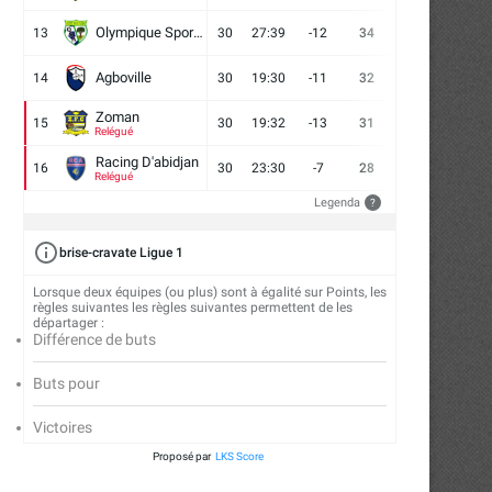
Olympique Sport d'Abobo FC
13
30
27:39
-12
34
9
7
14
Agboville
14
30
19:30
-11
32
7
11
12
Zoman
15
30
19:32
-13
31
7
10
13
Relégué
Racing D'abidjan
16
30
23:30
-7
28
6
10
14
Relégué
Legenda
?
brise-cravate Ligue 1
Lorsque deux équipes (ou plus) sont à égalité sur Points, les
règles suivantes les règles suivantes permettent de les
départager :
Différence de buts
Buts pour
Victoires
Proposé par
LKS Score