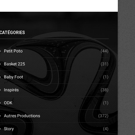
CATÉGORIES
Petit Poto
(44)
Basket 225
(31)
Baby Foot
(1)
Inspirés
(38)
ODK
(1)
Autres Productions
(372)
Story
(4)