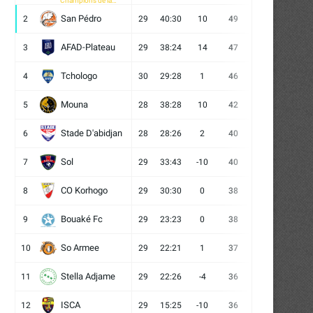
Champions de la
CAF
San Pédro
2
29
40:30
10
49
13
10
6
AFAD-Plateau
3
29
38:24
14
47
13
8
8
Tchologo
4
30
29:28
1
46
12
10
8
Mouna
5
28
38:28
10
42
12
6
10
Stade D'abidjan
6
28
28:26
2
40
11
7
10
Sol
7
29
33:43
-10
40
12
4
13
CO Korhogo
8
29
30:30
0
38
10
8
11
Bouaké Fc
9
29
23:23
0
38
9
11
9
So Armee
10
29
22:21
1
37
9
10
10
Stella Adjame
11
29
22:26
-4
36
9
9
11
ISCA
12
29
15:25
-10
36
10
6
13