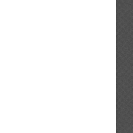
Rallye de San Pedro 2026 : un
Championnat de côte d’ivoir
lancement...
le rallye...
27/03/2026
09/03/2026