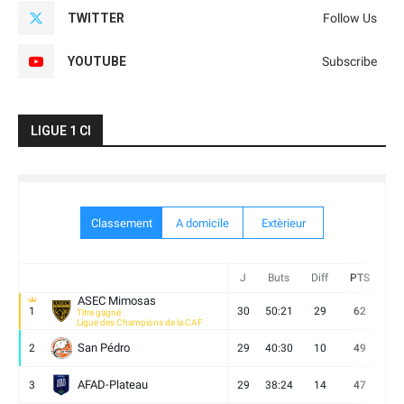
TWITTER
Follow Us
YOUTUBE
Subscribe
LIGUE 1 CI
Classement
A domicile
Extèrieur
J
Buts
Diff
PTS
V
ASEC Mimosas
1
30
50:21
29
62
19
Titre gagné
Ligue des Champions de la CAF
San Pédro
2
29
40:30
10
49
13
AFAD-Plateau
3
29
38:24
14
47
13