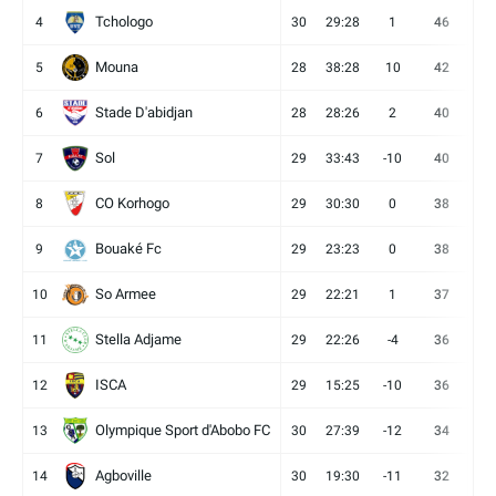
Tchologo
4
30
29:28
1
46
12
Mouna
5
28
38:28
10
42
12
Stade D'abidjan
6
28
28:26
2
40
11
Sol
7
29
33:43
-10
40
12
CO Korhogo
8
29
30:30
0
38
10
Bouaké Fc
9
29
23:23
0
38
9
So Armee
10
29
22:21
1
37
9
Stella Adjame
11
29
22:26
-4
36
9
ISCA
12
29
15:25
-10
36
10
Olympique Sport d'Abobo FC
13
30
27:39
-12
34
9
Agboville
14
30
19:30
-11
32
7