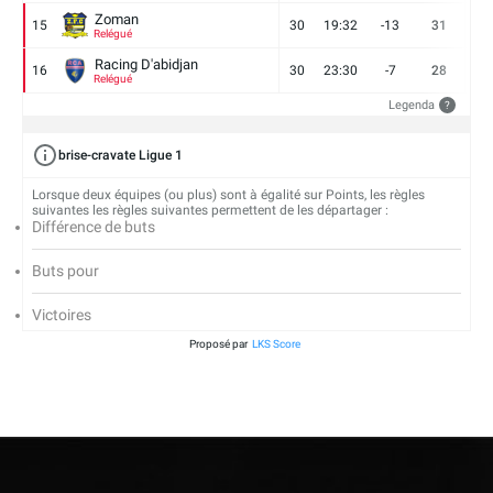
Zoman
15
30
19:32
-13
31
7
Relégué
Racing D'abidjan
16
30
23:30
-7
28
6
Relégué
Legenda
?
brise-cravate Ligue 1
Lorsque deux équipes (ou plus) sont à égalité sur Points, les règles
suivantes les règles suivantes permettent de les départager :
Différence de buts
Buts pour
Victoires
Proposé par
LKS Score