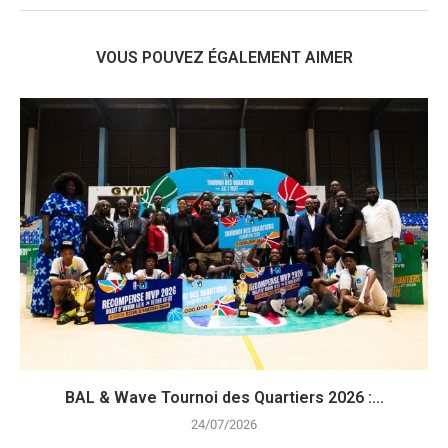
VOUS POUVEZ ÉGALEMENT AIMER
BAL & Wave Tournoi des Quartiers 2026 :...
24/07/2026