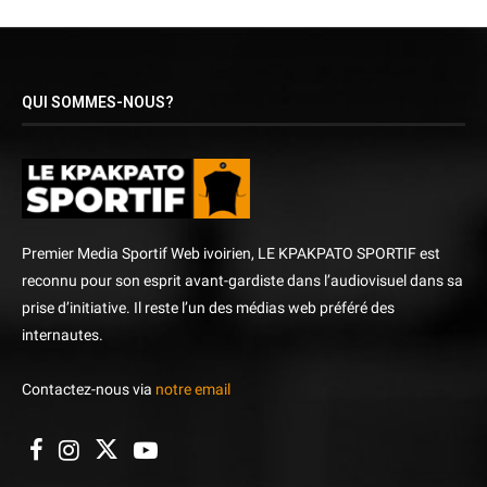
QUI SOMMES-NOUS?
Premier Media Sportif Web ivoirien, LE KPAKPATO SPORTIF est
reconnu pour son esprit avant-gardiste dans l’audiovisuel dans sa
prise d’initiative. Il reste l’un des médias web préféré des
internautes.
Contactez-nous via
notre email