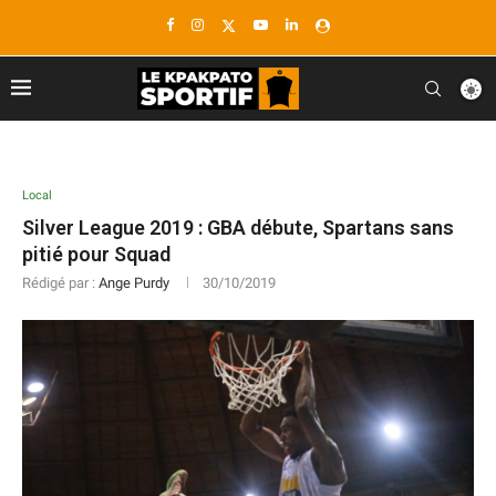
situs togel online
situs slot gacor
slot gacor hari ini
slot gacor hari ini
situs slot gacor
situs slot gacor
situs slot gacor
situs slot gacor
situs slot gacor
situs slot gacor
sydney night
situs gacor
situs gacor
situs gacor
slot maxwin
link slot resmi
situs gacor
situs gacor
situs gacor
situs gacor
bento4d
bento4d
bento4d
bento4d
bento4d
bento4d
bento4d
bento4d
slot gacor
bento4d
bento4d
bento4d
bento4d
slot gacor
situs togel
situs togel
bento4d
bento4d
bento4d
bento4d
bento4d
situs togel
slot online
bento4d
bento4d
bento4d
bento4d
bento4d
bento4d
bento4d
bento4d
bento4d
bento4d
situs togel
bento4d
bento4d
bento4d
bento4d
link gacor
bento4d
situs togel
bento4d
bento4d
bento4d
bento4d
bento4d
bento4d
bento4d
slot online
bento4d
bento4d
bento4d
bento4d
bento4d
bento4d
bento4d
bento4d
situs togel
bento4d
bento4d
celi.cefet-rj.br
bento4d
bento4d
bento4d
bento4d
bento4d
bento4d
bento4d
bento4d
bento4d
bento4d
situs slot
situs toto
situs toto
situs slot
situs toto
situs slot
situs slot
situs toto
toto togel
situs slot
situs toto
situs toto
situs toto
situs slot
situs slot
toto togel
situs slot
situs slot
situs toto
situs toto
situs toto
situs slot
situs slot
situs toto
situs toto
situs toto
situs toto
situs toto
toto togel
situs toto
situs toto
situs toto
link slot
toto slot
link slot
link slot
link slot
link slot
link slot
link slot
link slot
toto slot
link slot
toto slot
toto slot
toto slot
rtp slot
toto
toto
toto
toto
toto
toto
toto
toto
toto
toto
toto
toto
toto
toto
toto
toto
toto
toto
toto
toto
toto
toto
toto
toto
toto
toto
Local
Silver League 2019 : GBA débute, Spartans sans
pitié pour Squad
Rédigé par :
Ange Purdy
30/10/2019