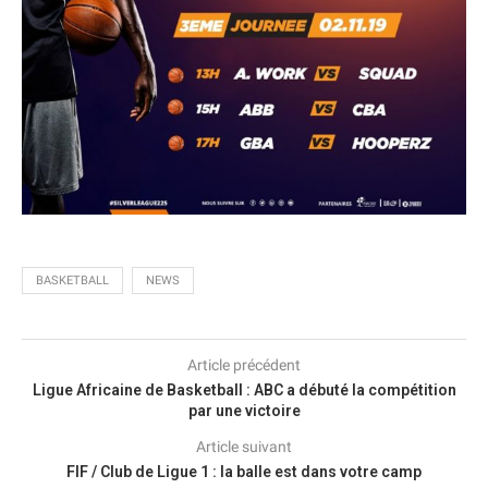
BASKETBALL
NEWS
Article précédent
Ligue Africaine de Basketball : ABC a débuté la compétition
par une victoire
Article suivant
FIF / Club de Ligue 1 : la balle est dans votre camp