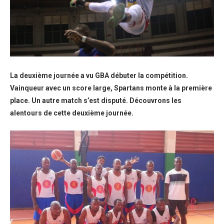
La deuxième journée a vu GBA débuter la compétition.
Vainqueur avec un score large, Spartans monte à la première
place. Un autre match s’est disputé. Découvrons les
alentours de cette deuxième journée.