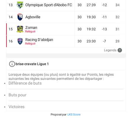
Olympique Sport d'Abobo FC
13
30
27:39
-12
34
9
Agboville
14
30
19:30
-11
32
7
Zoman
15
30
19:32
-13
31
7
Relégué
Racing D'abidjan
16
30
23:30
-7
28
6
Relégué
Legenda
?
brise-cravate Ligue 1
Lorsque deux équipes (ou plus) sont à égalité sur Points, les règles
suivantes les règles suivantes permettent de les départager :
Différence de buts
Buts pour
Victoires
Proposé par
LKS Score