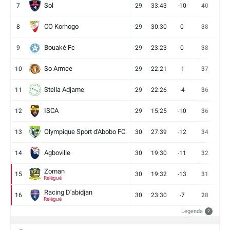
Sol
7
29
33:43
-10
40
12
CO Korhogo
8
29
30:30
0
38
10
Bouaké Fc
9
29
23:23
0
38
9
So Armee
10
29
22:21
1
37
9
Stella Adjame
11
29
22:26
-4
36
9
ISCA
12
29
15:25
-10
36
10
Olympique Sport d'Abobo FC
13
30
27:39
-12
34
9
Agboville
14
30
19:30
-11
32
7
Zoman
15
30
19:32
-13
31
7
Relégué
Racing D'abidjan
16
30
23:30
-7
28
6
Relégué
Legenda
?