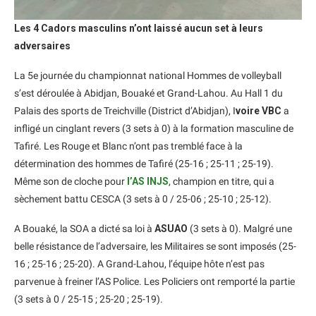
Les 4 Cadors masculins n’ont laissé aucun set à leurs
adversaires
La 5e journée du championnat national Hommes de volleyball
s’est déroulée à Abidjan, Bouaké et Grand-Lahou. Au Hall 1 du
Palais des sports de Treichville (District d’Abidjan), I
voire VBC
a
infligé un cinglant revers (3 sets à 0) à la formation masculine de
Tafiré. Les Rouge et Blanc n’ont pas tremblé face à la
détermination des hommes de Tafiré (25-16 ; 25-11 ; 25-19).
Même son de cloche pour
l’AS INJS
, champion en titre, qui a
sèchement battu CESCA (3 sets à 0 / 25-06 ; 25-10 ; 25-12).
A Bouaké, la SOA a dicté sa loi à
ASUAO
(3 sets à 0). Malgré une
belle résistance de l’adversaire, les Militaires se sont imposés (25-
16 ; 25-16 ; 25-20). A Grand-Lahou, l’équipe hôte n’est pas
parvenue à freiner l’AS Police. Les Policiers ont remporté la partie
(3 sets à 0 / 25-15 ; 25-20 ; 25-19).