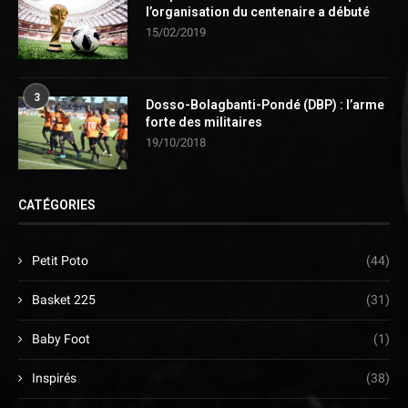
l’organisation du centenaire a débuté
15/02/2019
3
Dosso-Bolagbanti-Pondé (DBP) : l’arme
forte des militaires
19/10/2018
CATÉGORIES
Petit Poto
(44)
Basket 225
(31)
Baby Foot
(1)
Inspirés
(38)