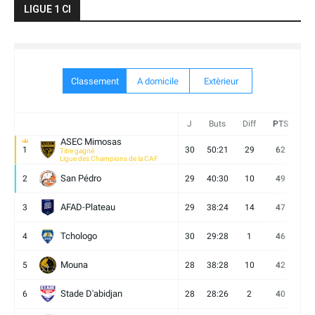
LIGUE 1 CI
Classement
A domicile
Extèrieur
J
Buts
Diff
PTS
V
ASEC Mimosas
1
30
50:21
29
62
19
Titre gagné
Ligue des Champions de la CAF
San Pédro
2
29
40:30
10
49
13
AFAD-Plateau
3
29
38:24
14
47
13
Tchologo
4
30
29:28
1
46
12
Mouna
5
28
38:28
10
42
12
Stade D'abidjan
6
28
28:26
2
40
11