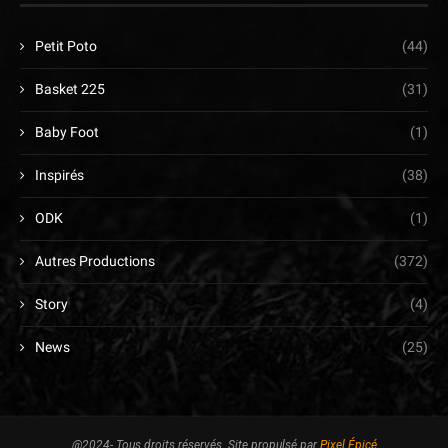
Petit Poto
(44)
Basket 225
(31)
Baby Foot
(1)
Inspirés
(38)
ODK
(1)
Autres Productions
(372)
Story
(4)
News
(25)
@2024- Tous droits réservés. Site propulsé par
Pixel Épicé