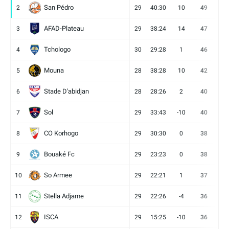
San Pédro
2
29
40:30
10
49
13
AFAD-Plateau
3
29
38:24
14
47
13
Tchologo
4
30
29:28
1
46
12
Mouna
5
28
38:28
10
42
12
Stade D'abidjan
6
28
28:26
2
40
11
Sol
7
29
33:43
-10
40
12
CO Korhogo
8
29
30:30
0
38
10
Bouaké Fc
9
29
23:23
0
38
9
So Armee
10
29
22:21
1
37
9
Stella Adjame
11
29
22:26
-4
36
9
ISCA
12
29
15:25
-10
36
10