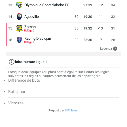
Olympique Sport d'Abobo FC
13
30
27:39
-12
34
9
Agboville
14
30
19:30
-11
32
7
Zoman
15
30
19:32
-13
31
7
Relégué
Racing D'abidjan
16
30
23:30
-7
28
6
Relégué
Legenda
?
brise-cravate Ligue 1
Lorsque deux équipes (ou plus) sont à égalité sur Points, les règles
suivantes les règles suivantes permettent de les départager :
Différence de buts
Buts pour
Victoires
Proposé par
LKS Score