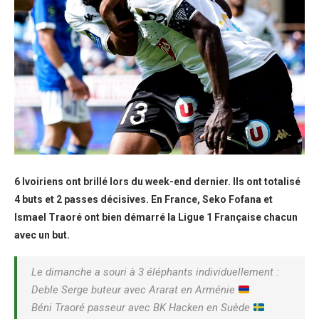
6 Ivoiriens ont brillé lors du week-end dernier. Ils ont totalisé
4 buts et 2 passes décisives. En France, Seko Fofana et
Ismael Traoré ont bien démarré la Ligue 1 Française chacun
avec un but.
Le dimanche a souri à 3 éléphants individuellement :
Deble Serge buteur avec Ararat en Arménie
Béni Traoré passeur avec BK Hacken en Suède