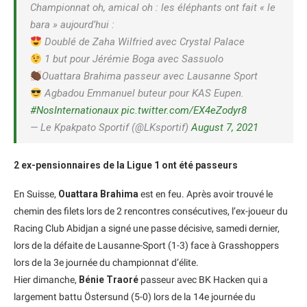
Championnat oh, amical oh : les éléphants ont fait « le
bara » aujourd’hui :
Doublé de Zaha Wilfried avec Crystal Palace
1 but pour Jérémie Boga avec Sassuolo
Ouattara Brahima passeur avec Lausanne Sport
Agbadou Emmanuel buteur pour KAS Eupen.
#NosInternationaux
pic.twitter.com/EX4eZodyr8
— Le Kpakpato Sportif (@LKsportif)
August 7, 2021
2 ex-pensionnaires de la Ligue 1 ont été passeurs
En Suisse,
Ouattara Brahima
est en feu. Après avoir trouvé le
chemin des filets lors de 2 rencontres consécutives, l’ex-joueur du
Racing Club Abidjan a signé une passe décisive, samedi dernier,
lors de la défaite de Lausanne-Sport (1-3) face à Grasshoppers
lors de la 3e journée du championnat d’élite.
Hier dimanche,
Bénie Traoré
passeur avec BK Hacken qui a
largement battu Östersund (5-0) lors de la 14e journée du