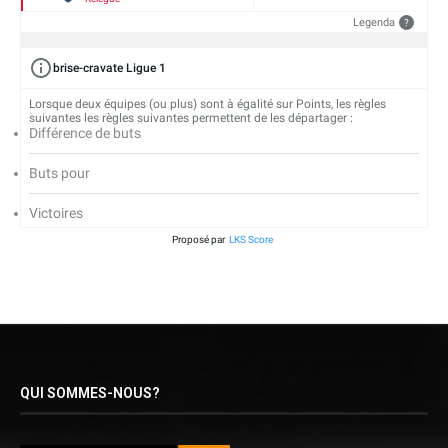
Legenda
?
brise-cravate Ligue 1
Lorsque deux équipes (ou plus) sont à égalité sur Points, les règles
suivantes les règles suivantes permettent de les départager :
Différence de buts
Buts pour
Victoires
Proposé par
LKS Score
QUI SOMMES-NOUS?