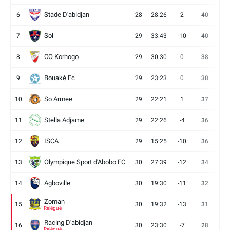
Stade D'abidjan
6
28
28:26
2
40
11
Sol
7
29
33:43
-10
40
12
CO Korhogo
8
29
30:30
0
38
10
Bouaké Fc
9
29
23:23
0
38
9
So Armee
10
29
22:21
1
37
9
Stella Adjame
11
29
22:26
-4
36
9
ISCA
12
29
15:25
-10
36
10
Olympique Sport d'Abobo FC
13
30
27:39
-12
34
9
Agboville
14
30
19:30
-11
32
7
Zoman
15
30
19:32
-13
31
7
Relégué
Racing D'abidjan
16
30
23:30
-7
28
6
Relégué