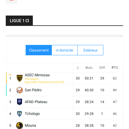
LIGUE 1 CI
Classement
A domicile
Extèrieur
J
Buts
Diff
PTS
V
ASEC Mimosas
1
30
50:21
29
62
19
Titre gagné
Ligue des Champions de la CAF
San Pédro
2
29
40:30
10
49
13
AFAD-Plateau
3
29
38:24
14
47
13
Tchologo
4
30
29:28
1
46
12
Mouna
5
28
38:28
10
42
12