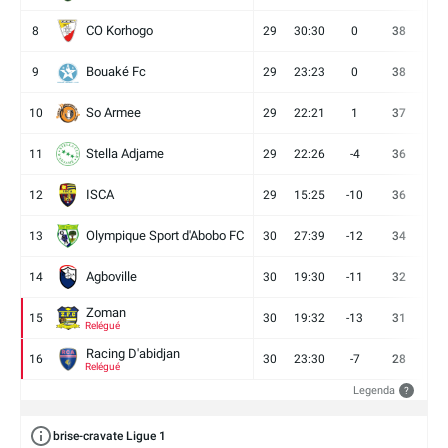
CO Korhogo
8
29
30:30
0
38
10
Bouaké Fc
9
29
23:23
0
38
9
So Armee
10
29
22:21
1
37
9
Stella Adjame
11
29
22:26
-4
36
9
ISCA
12
29
15:25
-10
36
10
Olympique Sport d'Abobo FC
13
30
27:39
-12
34
9
Agboville
14
30
19:30
-11
32
7
Zoman
15
30
19:32
-13
31
7
Relégué
Racing D'abidjan
16
30
23:30
-7
28
6
Relégué
Legenda
?
brise-cravate Ligue 1