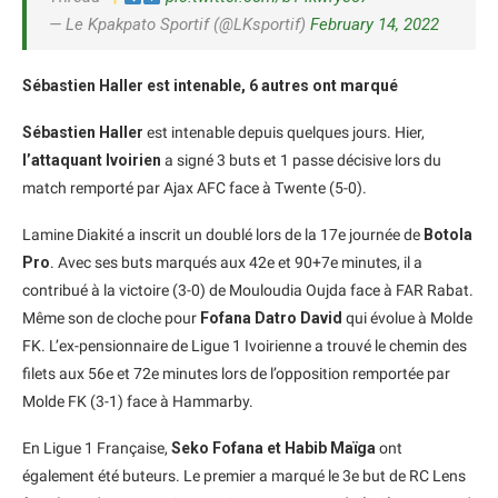
— Le Kpakpato Sportif (@LKsportif)
February 14, 2022
Sébastien Haller est intenable, 6 autres ont marqué
Sébastien Haller
est intenable depuis quelques jours. Hier,
l’attaquant Ivoirien
a signé 3 buts et 1 passe décisive lors du
match remporté par Ajax AFC face à Twente (5-0).
Lamine Diakité a inscrit un doublé lors de la 17e journée de
Botola
Pro
. Avec ses buts marqués aux 42e et 90+7e minutes, il a
contribué à la victoire (3-0) de Mouloudia Oujda face à FAR Rabat.
Même son de cloche pour
Fofana Datro David
qui évolue à Molde
FK. L’ex-pensionnaire de Ligue 1 Ivoirienne a trouvé le chemin des
filets aux 56e et 72e minutes lors de l’opposition remportée par
Molde FK (3-1) face à Hammarby.
En Ligue 1 Française,
Seko Fofana et Habib Maïga
ont
également été buteurs. Le premier a marqué le 3e but de RC Lens