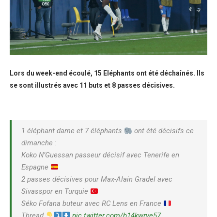
Lors du week-end écoulé, 15 Eléphants ont été déchaînés. Ils
se sont illustrés avec 11 buts et 8 passes décisives.
1 éléphant dame et 7 éléphants
ont été décisifs ce
dimanche :
Koko N’Guessan passeur décisif avec Tenerife en
Espagne
2 passes décisives pour Max-Alain Gradel avec
Sivasspor en Turquie
Séko Fofana buteur avec RC Lens en France
Thread
pic.twitter.com/b14kwrye57