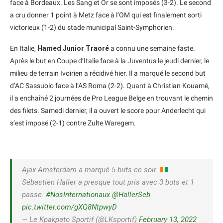
face à Bordeaux. Les Sang et Or se sont imposés (3-2). Le second
a cru donner 1 point à Metz face à l’OM qui est finalement sorti
victorieux (1-2) du stade municipal Saint-Symphorien.
En Italie,
Hamed Junior Traoré
a connu une semaine faste.
Après le but en Coupe d’Italie face à la Juventus le jeudi dernier, le
milieu de terrain Ivoirien a récidivé hier. Il a marqué le second but
d’AC Sassuolo face à l’AS Roma (2-2). Quant à Christian Kouamé,
il a enchaîné 2 journées de Pro League Belge en trouvant le chemin
des filets. Samedi dernier, il a ouvert le score pour Anderlecht qui
s’est imposé (2-1) contre Zulte Waregem.
Ajax Amsterdam a marqué 5 buts ce soir.
Sébastien Haller a presque tout pris avec 3 buts et 1
passe.
#NosInternationaux
@HallerSeb
pic.twitter.com/gXQ8NtpwyD
— Le Kpakpato Sportif (@LKsportif)
February 13, 2022