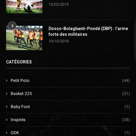
15/02/2019
3
Dosso-Bolagbanti-Pondé (DBP) : l’arme
forte des militaires
19/10/2018
CATÉGORIES
Petit Poto
(44)
Basket 225
(31)
Baby Foot
(1)
Inspirés
(38)
ODK
(1)