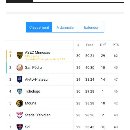
Classement
A domicile
Extèrieur
J
Buts
Diff
PTS
V
ASEC Mimosas
1
30
50:21
29
62
19
Titre gagné
Ligue des Champions de la CAF
San Pédro
2
29
40:30
10
49
13
AFAD-Plateau
3
29
38:24
14
47
13
Tchologo
4
30
29:28
1
46
12
Mouna
5
28
38:28
10
42
12
Stade D'abidjan
6
28
28:26
2
40
11
Sol
7
29
33:43
-10
40
12