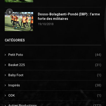
3
Dosso-Bolagbanti-Pondé (DBP) : l’arme
forte des militaires
19/10/2018
CATÉGORIES
Petit Poto
(44)
Basket 225
(31)
Baby Foot
(1)
Inspirés
(38)
ODK
(1)
Autres Productions
(372)