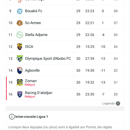
Bouaké Fc
9
29
23:23
0
38
9
So Armee
10
29
22:21
1
37
9
Stella Adjame
11
29
22:26
-4
36
9
ISCA
12
29
15:25
-10
36
10
Olympique Sport d'Abobo FC
13
30
27:39
-12
34
9
Agboville
14
30
19:30
-11
32
7
Zoman
15
30
19:32
-13
31
7
Relégué
Racing D'abidjan
16
30
23:30
-7
28
6
Relégué
Legenda
?
brise-cravate Ligue 1
Lorsque deux équipes (ou plus) sont à égalité sur Points, les règles