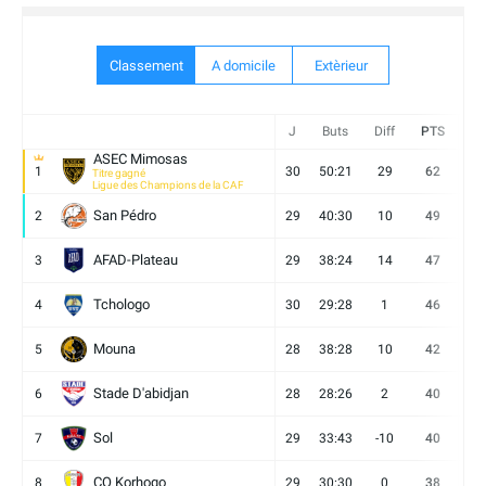
Classement
A domicile
Extèrieur
J
Buts
Diff
PTS
V
ASEC Mimosas
1
30
50:21
29
62
19
Titre gagné
Ligue des Champions de la CAF
San Pédro
2
29
40:30
10
49
13
AFAD-Plateau
3
29
38:24
14
47
13
Tchologo
4
30
29:28
1
46
12
Mouna
5
28
38:28
10
42
12
Stade D'abidjan
6
28
28:26
2
40
11
Sol
7
29
33:43
-10
40
12
CO Korhogo
8
29
30:30
0
38
10