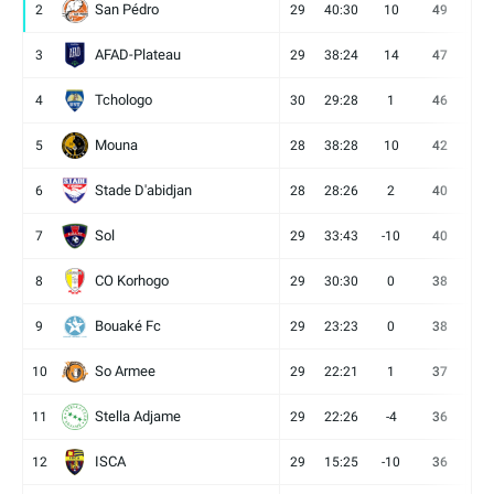
San Pédro
2
29
40:30
10
49
13
AFAD-Plateau
3
29
38:24
14
47
13
Tchologo
4
30
29:28
1
46
12
Mouna
5
28
38:28
10
42
12
Stade D'abidjan
6
28
28:26
2
40
11
Sol
7
29
33:43
-10
40
12
CO Korhogo
8
29
30:30
0
38
10
Bouaké Fc
9
29
23:23
0
38
9
So Armee
10
29
22:21
1
37
9
Stella Adjame
11
29
22:26
-4
36
9
ISCA
12
29
15:25
-10
36
10