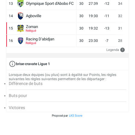
Olympique Sport d'Abobo FC
13
30
27:39
-12
34
9
Agboville
14
30
19:30
-11
32
7
Zoman
15
30
19:32
-13
31
7
Relégué
Racing D'abidjan
16
30
23:30
-7
28
6
Relégué
Legenda
?
brise-cravate Ligue 1
Lorsque deux équipes (ou plus) sont à égalité sur Points, les règles
suivantes les règles suivantes permettent de les départager :
Différence de buts
Buts pour
Victoires
Proposé par
LKS Score