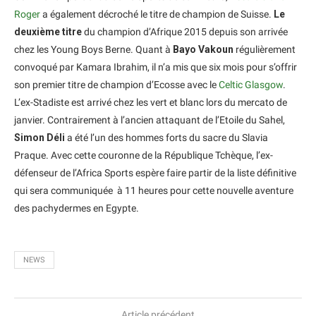
Roger
a également décroché le titre de champion de Suisse.
Le
deuxième titre
du champion d’Afrique 2015 depuis son arrivée
chez les Young Boys Berne. Quant à
Bayo Vakoun
régulièrement
convoqué par Kamara Ibrahim, il n’a mis que six mois pour s’offrir
son premier titre de champion d’Ecosse avec le
Celtic Glasgow
.
L’ex-Stadiste est arrivé chez les vert et blanc lors du mercato de
janvier. Contrairement à l’ancien attaquant de l’Etoile du Sahel,
Simon Déli
a été l’un des hommes forts du sacre du Slavia
Praque. Avec cette couronne de la République Tchèque, l’ex-
défenseur de l’Africa Sports espère faire partir de la liste définitive
qui sera communiquée à 11 heures pour cette nouvelle aventure
des pachydermes en Egypte.
NEWS
Article précédent