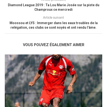
Diamond League 2019 : Ta Lou Marie Josée sur la piste du
Champroux ce mercredi
Article suivant
Moossou et LYS : Immerger dans les eaux troubles de la
relégation, ces clubs se sont noyés et ont rendu l’âme.
VOUS POUVEZ ÉGALEMENT AIMER