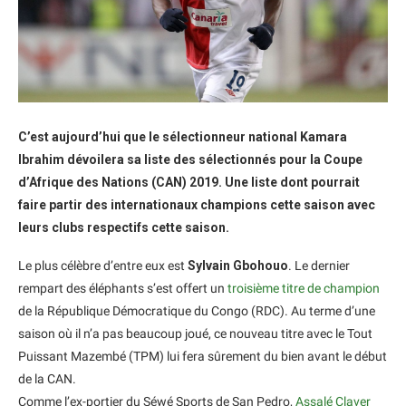
C’est aujourd’hui que le sélectionneur national Kamara
Ibrahim dévoilera sa liste des sélectionnés pour la Coupe
d’Afrique des Nations (CAN) 2019. Une liste dont pourrait
faire partir des internationaux champions cette saison avec
leurs clubs respectifs cette saison.
Le plus célèbre d’entre eux est
Sylvain Gbohouo
. Le dernier
rempart des éléphants s’est offert un
troisième titre de champion
de la République Démocratique du Congo (RDC). Au terme d’une
saison où il n’a pas beaucoup joué, ce nouveau titre avec le Tout
Puissant Mazembé (TPM) lui fera sûrement du bien avant le début
de la CAN.
Comme l’ex-portier du Séwé Sports de San Pedro,
Assalé Claver