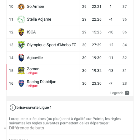
So Armee
10
29
22:21
1
37
9
Stella Adjame
11
29
22:26
-4
36
9
ISCA
12
29
15:25
-10
36
10
Olympique Sport d'Abobo FC
13
30
27:39
-12
34
9
Agboville
14
30
19:30
-11
32
7
Zoman
15
30
19:32
-13
31
7
Relégué
Racing D'abidjan
16
30
23:30
-7
28
6
Relégué
Legenda
?
brise-cravate Ligue 1
Lorsque deux équipes (ou plus) sont à égalité sur Points, les règles
suivantes les règles suivantes permettent de les départager :
Différence de buts