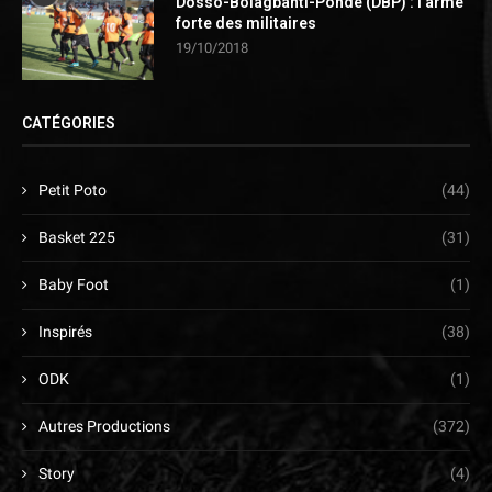
Dosso-Bolagbanti-Pondé (DBP) : l’arme
forte des militaires
19/10/2018
CATÉGORIES
Petit Poto
(44)
Basket 225
(31)
Baby Foot
(1)
Inspirés
(38)
ODK
(1)
Autres Productions
(372)
Story
(4)