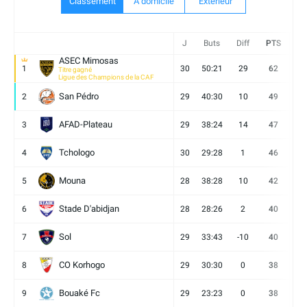
Classement
A domicile
Extèrieur
J
Buts
Diff
PTS
V
ASEC Mimosas
1
30
50:21
29
62
19
Titre gagné
Ligue des Champions de la CAF
San Pédro
2
29
40:30
10
49
13
AFAD-Plateau
3
29
38:24
14
47
13
Tchologo
4
30
29:28
1
46
12
Mouna
5
28
38:28
10
42
12
Stade D'abidjan
6
28
28:26
2
40
11
Sol
7
29
33:43
-10
40
12
CO Korhogo
8
29
30:30
0
38
10
Bouaké Fc
9
29
23:23
0
38
9